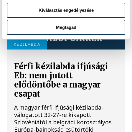
Kiválasztás engedélyezése
Megtagad
TOVÁBBI CIKKEK
KÉZILABDA
Férfi kézilabda ifjúsági
Eb: nem jutott
elődöntőbe a magyar
csapat
A magyar férfi ifjúsági kézilabda-
válogatott 32-27-re kikapott
Szlovéniától a belgrádi korosztályos
Európa-bajnokság csütörtöki