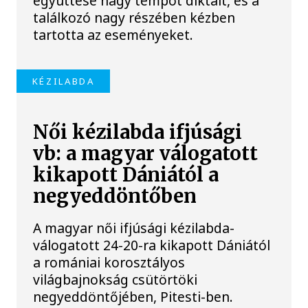
együttese nagy tempót diktált, és a
találkozó nagy részében kézben
tartotta az eseményeket.
KÉZILABDA
Női kézilabda ifjúsági
vb: a magyar válogatott
kikapott Dániától a
negyeddöntőben
A magyar női ifjúsági kézilabda-
válogatott 24-20-ra kikapott Dániától
a romániai korosztályos
világbajnokság csütörtöki
negyeddöntőjében, Pitesti-ben.