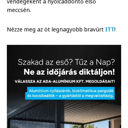
vendégeként a nyolcaddöntő első
meccsén.
Nézze meg az öt legnagyobb bravúrt
ITT
!