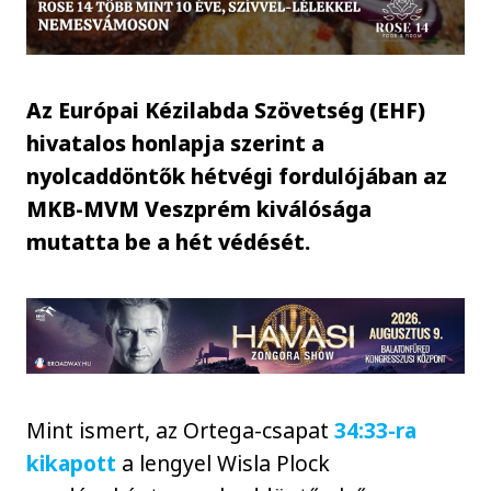
Az Európai Kézilabda Szövetség (EHF)
hivatalos honlapja szerint a
nyolcaddöntők hétvégi fordulójában az
MKB-MVM Veszprém kiválósága
mutatta be a hét védését.
Mint ismert, az Ortega-csapat
34:33-ra
kikapott
a lengyel Wisla Plock