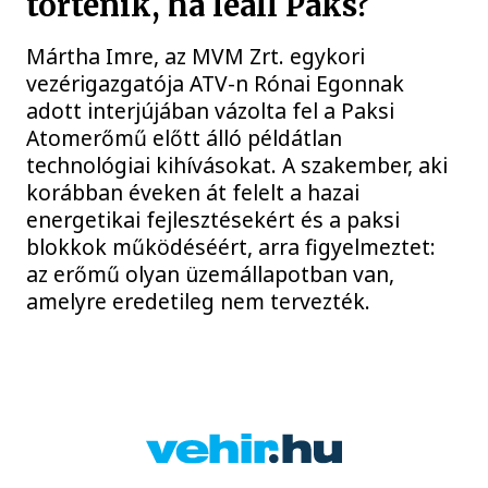
történik, ha leáll Paks?
Mártha Imre, az MVM Zrt. egykori
vezérigazgatója ATV-n Rónai Egonnak
adott interjújában vázolta fel a Paksi
Atomerőmű előtt álló példátlan
technológiai kihívásokat. A szakember, aki
korábban éveken át felelt a hazai
energetikai fejlesztésekért és a paksi
blokkok működéséért, arra figyelmeztet:
az erőmű olyan üzemállapotban van,
amelyre eredetileg nem tervezték.