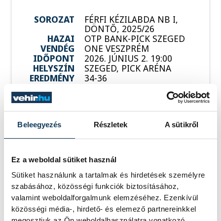
SOROZAT
FÉRFI KÉZILABDA NB I,
DÖNTŐ, 2025/26
HAZAI
OTP BANK-PICK SZEGED
VENDÉG
ONE VESZPRÉM
IDŐPONT
2026. JÚNIUS 2. 19:00
HELYSZÍN
SZEGED, PICK ARÉNA
EREDMÉNY
34-36
RÉSZLETEK
Beleegyezés
Részletek
A sütikről
Ez a weboldal sütiket használ
Sütiket használunk a tartalmak és hirdetések személyre
szabásához, közösségi funkciók biztosításához,
valamint weboldalforgalmunk elemzéséhez. Ezenkívül
közösségi média-, hirdető- és elemező partnereinkkel
megosztjuk az Ön weboldalhasználatra vonatkozó