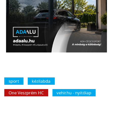
sport
kézilabda
One Veszprém HC
vehir.hu - nyitólap