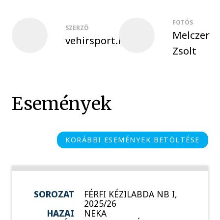
FOTÓS
SZERZŐ
Melczer
vehirsport.hu
Zsolt
Események
KORÁBBI ESEMÉNYEK BETÖLTÉSE
SOROZAT
FÉRFI KÉZILABDA NB I,
2025/26
HAZAI
NEKA