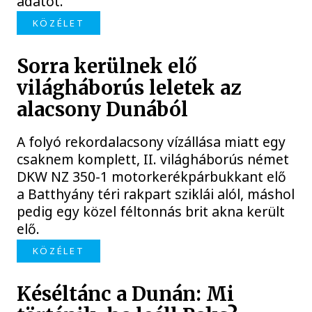
adatot.
KÖZÉLET
Sorra kerülnek elő
világháborús leletek az
alacsony Dunából
A folyó rekordalacsony vízállása miatt egy
csaknem komplett, II. világháborús német
DKW NZ 350-1 motorkerékpárbukkant elő
a Batthyány téri rakpart sziklái alól, máshol
pedig egy közel féltonnás brit akna került
elő.
KÖZÉLET
Késéltánc a Dunán: Mi