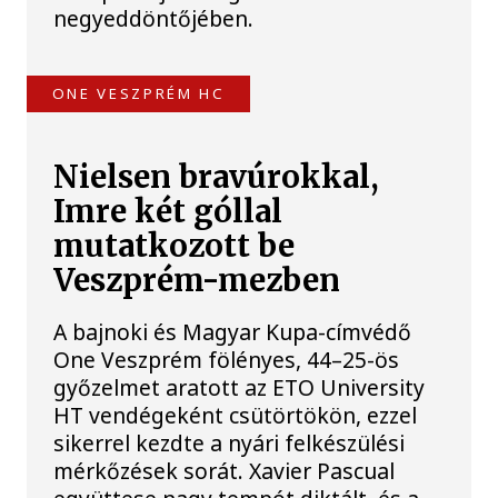
negyeddöntőjében.
ONE VESZPRÉM HC
Nielsen bravúrokkal,
Imre két góllal
mutatkozott be
Veszprém-mezben
A bajnoki és Magyar Kupa-címvédő
One Veszprém fölényes, 44–25-ös
győzelmet aratott az ETO University
HT vendégeként csütörtökön, ezzel
sikerrel kezdte a nyári felkészülési
mérkőzések sorát. Xavier Pascual