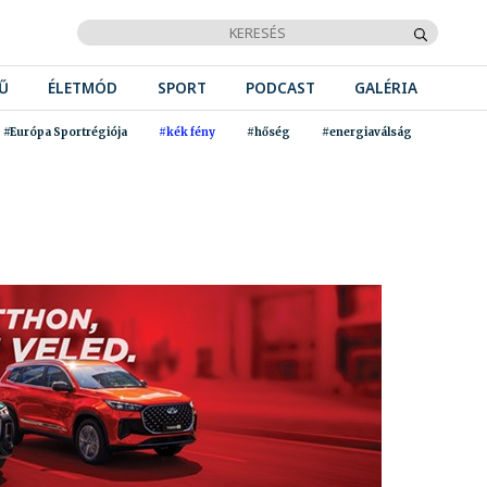
Ű
ÉLETMÓD
SPORT
PODCAST
GALÉRIA
#Európa Sportrégiója
#kék fény
#hőség
#energiaválság