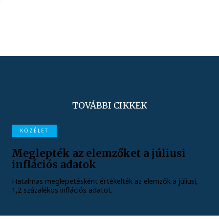
TOVÁBBI CIKKEK
KÖZÉLET
Meglepték az elemzőket a júliusi
inflációs adatok
Hatalmas meglepetésként értékelték az elemzők a júliusi,
1,2 százalékos inflációs adatot.