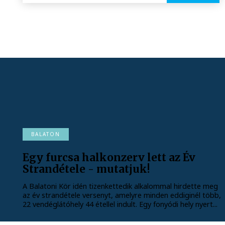
BALATON
Egy furcsa halkonzerv lett az Év
Strandétele - mutatjuk!
A Balatoni Kör idén tizenkettedik alkalommal hirdette meg
az év strandétele versenyt, amelyre minden eddiginél több,
22 vendéglátóhely 44 étellel indult. Egy fonyódi hely nyert...