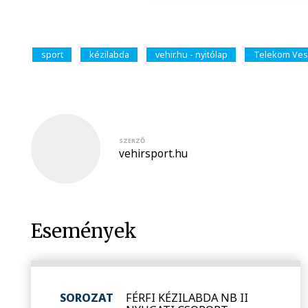
sport
kézilabda
vehir.hu - nyitólap
Telekom Ves
SZERZŐ
vehirsport.hu
Események
SOROZAT
FÉRFI KÉZILABDA NB II