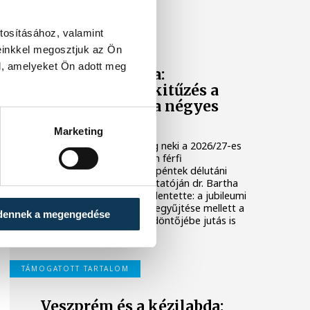
örökre visszavonultatott.
tosításához, valamint
ONE VESZPRÉM HC
einkkel megosztjuk az Ön
l, amelyeket Ön adott meg
Dr. Bartha Csaba:
egyértelmű célkitűzés a
Bajnokok Ligája négyes
döntője
Marketing
Huszonkét játékossal vág neki a 2026/27-es
idénynek a One Veszprém férfi
kézilabdacsapata. A klub péntek délutáni
szezonnyitó sajtótájékoztatóján dr. Bartha
Csaba vezérigazgató kijelentette: a jubileumi
idényben a hazai címek begyűjtése mellett a
dennek a megengedése
Bajnokok Ligája négyes döntőjébe jutás is
egyértelmű célkitűzés.
TÁMOGATOTT TARTALOM
Veszprém és a kézilabda: