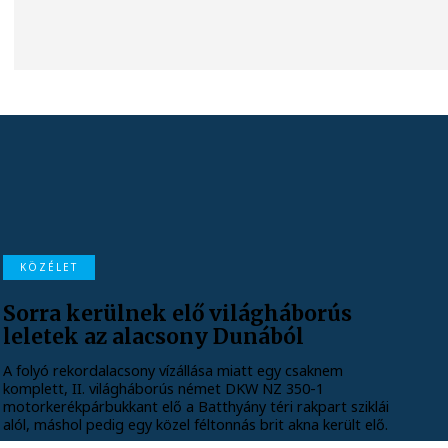
KÖZÉLET
Sorra kerülnek elő világháborús
leletek az alacsony Dunából
A folyó rekordalacsony vízállása miatt egy csaknem
komplett, II. világháborús német DKW NZ 350-1
motorkerékpárbukkant elő a Batthyány téri rakpart sziklái
alól, máshol pedig egy közel féltonnás brit akna került elő.