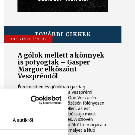
TOVÁBBI CIKKEK
ONE VESZPRÉM HC
A gólok mellett a könnyek
is potyogtak – Gasper
Marguc elköszönt
Veszprémtől
Érzelmekben és gólokban gazdag
gálamérkőzést láthatott a veszprémi
közönség péntek este. A One Veszprém
idénybeli első hazai mérkőzésén fölényesen
nyert a szlovén RK Celje ellen, az est
azonban Gasper Marguc búcsúja miatt
marad örökre emlékezetes. A szlovén
A sütikről
közönségkedvenc utoljára öltötte magára a
bakonyiak 24-es mezét, amelyet a klub