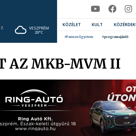
KÖZÉLET
KULT
KÖZÉRDEK
7.
VESZPRÉM
26°C
#Pannon Egyetem
#programajánló
 AZ MKB-MVM II