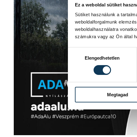
Ez a weboldal sütiket haszn
Sütiket használunk a tartal
weboldalforgalmunk elemzésé
weboldalhasználatra vonatko
számukra vagy az Ön által ha
Hozzájárulás kiválasztása
Elengedhetetlen
Megtagad