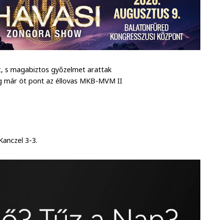
et, s magabiztos győzelmet arattak
ig már öt pont az éllovas MKB-MVM II
Kanczel 3-3.