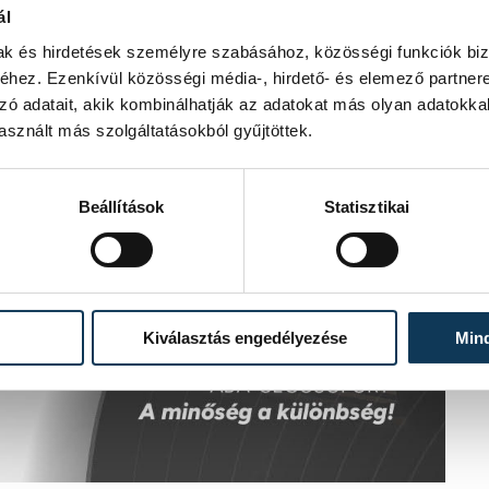
ál
mak és hirdetések személyre szabásához, közösségi funkciók biz
hez. Ezenkívül közösségi média-, hirdető- és elemező partner
zó adatait, akik kombinálhatják az adatokat más olyan adatokka
sznált más szolgáltatásokból gyűjtöttek.
Beállítások
Statisztikai
Kiválasztás engedélyezése
Min