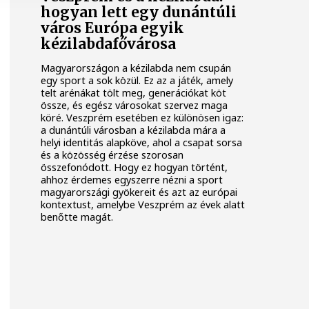
hogyan lett egy dunántúli
város Európa egyik
kézilabdafővárosa
Magyarországon a kézilabda nem csupán
egy sport a sok közül. Ez az a játék, amely
telt arénákat tölt meg, generációkat köt
össze, és egész városokat szervez maga
köré. Veszprém esetében ez különösen igaz:
a dunántúli városban a kézilabda mára a
helyi identitás alapköve, ahol a csapat sorsa
és a közösség érzése szorosan
összefonódott. Hogy ez hogyan történt,
ahhoz érdemes egyszerre nézni a sport
magyarországi gyökereit és azt az európai
kontextust, amelybe Veszprém az évek alatt
benőtte magát.