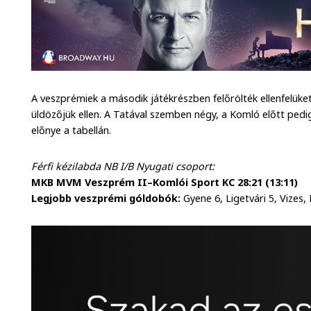
A veszprémiek a második játékrészben felőrölték ellenfelük
üldözőjük ellen. A Tatával szemben négy, a Komló előtt ped
előnye a tabellán.
Férfi kézilabda NB I/B Nyugati csoport:
MKB MVM Veszprém II–Komlói Sport KC 28:21 (13:11)
Legjobb veszprémi góldobók:
Gyene 6, Ligetvári 5, Vizes, 