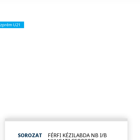
zprém U21
SOROZAT
FÉRFI KÉZILABDA NB I/B