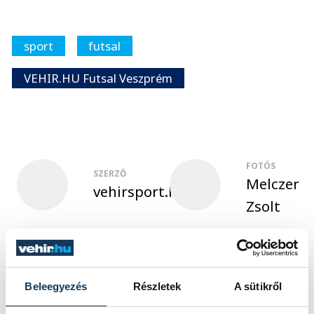
sport
futsal
VEHIR.HU Futsal Veszprém
FOTÓS
SZERZŐ
Melczer
vehirsport.hu
Zsolt
Események
Beleegyezés
Részletek
A sütikről