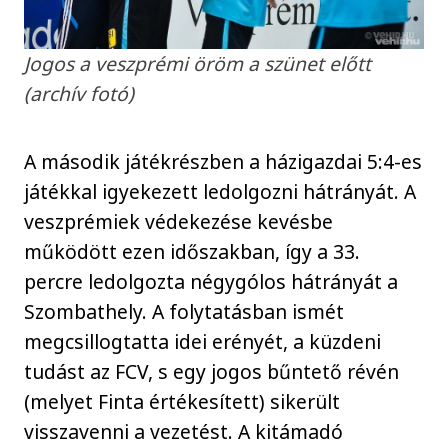
Jogos a veszprémi öröm a szünet előtt
(archív fotó)
A második játékrészben a házigazdai 5:4-es
játékkal igyekezett ledolgozni hátrányát. A
veszprémiek védekezése kevésbe
működött ezen időszakban, így a 33.
percre ledolgozta négygólos hátrányát a
Szombathely. A folytatásban ismét
megcsillogtatta idei erényét, a küzdeni
tudást az FCV, s egy jogos bűntető révén
(melyet Finta értékesített) sikerült
visszavenni a vezetést. A kitámadó