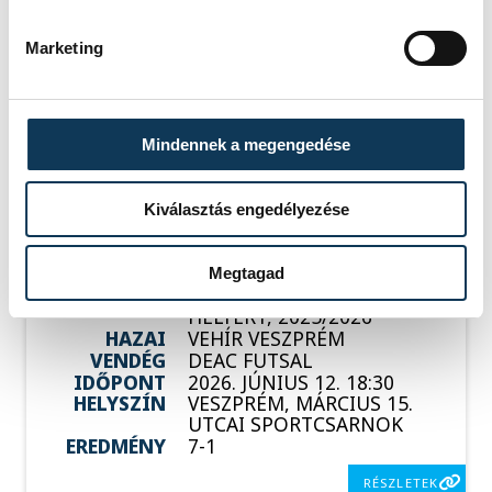
HAZAI
DEAC
VENDÉG
VEHÍR VESZPRÉM
Marketing
IDŐPONT
2026. JÚNIUS 8. 18:00
HELYSZÍN
DESOK CSARNOK -
DEBRECENI EGYETEMI
SPORTARÉNA
EREDMÉNY
1-3
Mindennek a megengedése
RÉSZLETEK
Kiválasztás engedélyezése
Megtagad
SOROZAT
FÉRFI FUTSAL NB I, A 3.
HELYÉRT, 2025/2026
HAZAI
VEHÍR VESZPRÉM
VENDÉG
DEAC FUTSAL
IDŐPONT
2026. JÚNIUS 12. 18:30
HELYSZÍN
VESZPRÉM, MÁRCIUS 15.
UTCAI SPORTCSARNOK
EREDMÉNY
7-1
RÉSZLETEK