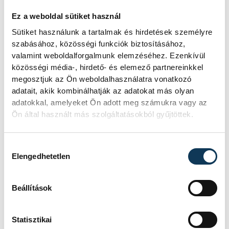
KORÁBBI ESEMÉNYEK BETÖLTÉSE
Ez a weboldal sütiket használ
Sütiket használunk a tartalmak és hirdetések személyre
szabásához, közösségi funkciók biztosításához,
valamint weboldalforgalmunk elemzéséhez. Ezenkívül
közösségi média-, hirdető- és elemező partnereinkkel
SOROZAT
FÉRFI FUTSAL NB I, A 3.
HELYÉRT, 2025/2026
megosztjuk az Ön weboldalhasználatra vonatkozó
HAZAI
VEHÍR VESZPRÉM
adatait, akik kombinálhatják az adatokat más olyan
VENDÉG
DEAC FUTSAL
adatokkal, amelyeket Ön adott meg számukra vagy az
IDŐPONT
2026. JÚNIUS 5. 18:30
Ön által használt más szolgáltatásokból gyűjtöttek.
HELYSZÍN
VESZPRÉM, MÁRCIUS 15.
UTCAI SPORTCSARNOK
EREDMÉNY
5-6
Hozzájárulás kiválasztása
Elengedhetetlen
RÉSZLETEK
Beállítások
SOROZAT
FÉRFI FUTSAL NB I, A 3.
Statisztikai
HELYÉRT, 2025/2026