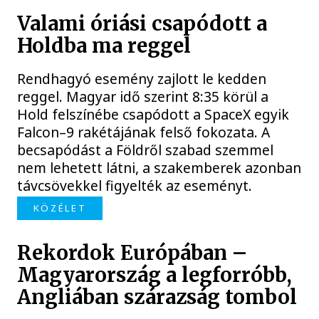
Valami óriási csapódott a
Holdba ma reggel
Rendhagyó esemény zajlott le kedden
reggel. Magyar idő szerint 8:35 körül a
Hold felszínébe csapódott a SpaceX egyik
Falcon–9 rakétájának felső fokozata. A
becsapódást a Földről szabad szemmel
nem lehetett látni, a szakemberek azonban
távcsövekkel figyelték az eseményt.
KÖZÉLET
Rekordok Európában –
Magyarország a legforróbb,
Angliában szárazság tombol