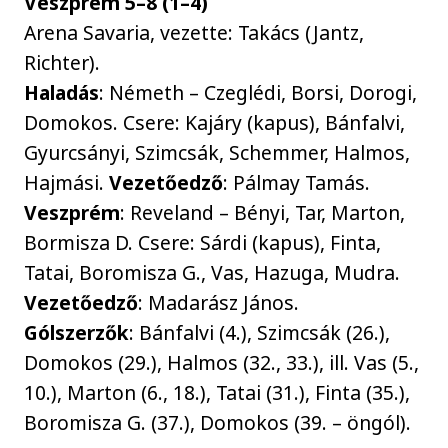
Veszprém 5–8 (1–4)
Arena Savaria, vezette: Takács (Jantz,
Richter).
Haladás
: Németh – Czeglédi, Borsi, Dorogi,
Domokos. Csere: Kajáry (kapus), Bánfalvi,
Gyurcsányi, Szimcsák, Schemmer, Halmos,
Hajmási.
Vezetőedző
: Pálmay Tamás.
Veszprém
: Reveland – Bényi, Tar, Marton,
Bormisza D. Csere: Sárdi (kapus), Finta,
Tatai, Boromisza G., Vas, Hazuga, Mudra.
Vezetőedző
: Madarász János.
Gólszerzők
: Bánfalvi (4.), Szimcsák (26.),
Domokos (29.), Halmos (32., 33.), ill. Vas (5.,
10.), Marton (6., 18.), Tatai (31.), Finta (35.),
Boromisza G. (37.), Domokos (39. – öngól).