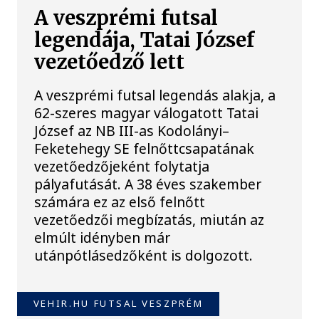
A veszprémi futsal
legendája, Tatai József
vezetőedző lett
A veszprémi futsal legendás alakja, a
62-szeres magyar válogatott Tatai
József az NB III-as Kodolányi–
Feketehegy SE felnőttcsapatának
vezetőedzőjeként folytatja
pályafutását. A 38 éves szakember
számára ez az első felnőtt
vezetőedzői megbízatás, miután az
elmúlt idényben már
utánpótlásedzőként is dolgozott.
VEHIR.HU FUTSAL VESZPRÉM