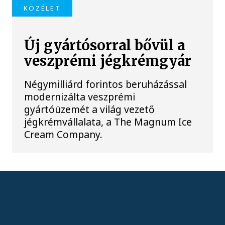
KÖZÉLET
Új gyártósorral bővül a
veszprémi jégkrémgyár
Négymilliárd forintos beruházással
modernizálta veszprémi
gyártóüzemét a világ vezető
jégkrémvállalata, a The Magnum Ice
Cream Company.