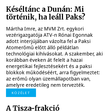
Késéltánc a Dunán: Mi
történik, ha leáll Paks?
Mártha Imre, az MVM Zrt. egykori
vezérigazgatója ATV-n Rónai Egonnak
adott interjújában vázolta fel a Paksi
Atomerőmű előtt álló példátlan
technológiai kihívásokat. A szakember, aki
korábban éveken át felelt a hazai
energetikai fejlesztésekért és a paksi
blokkok működéséért, arra figyelmeztet:
az erőmű olyan üzemállapotban van,
amelyre eredetileg nem tervezték.
KÖZÉLET
A Tisza-frakció