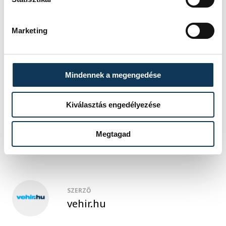
Marketing
Mindennek a megengedése
gazdaság
Continental
autóipar
Kiválasztás engedélyezése
JOST
Megtagad
SZERZŐ
vehir.hu