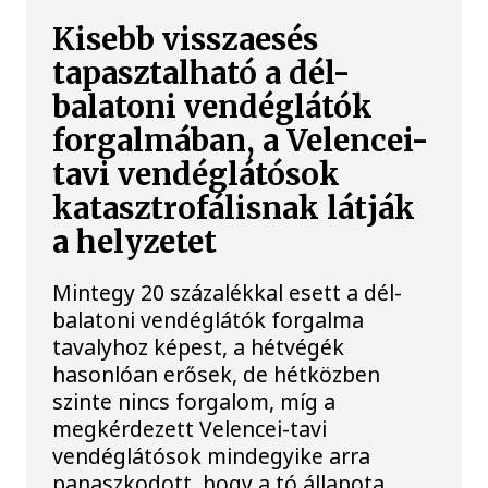
Kisebb visszaesés
tapasztalható a dél-
balatoni vendéglátók
forgalmában, a Velencei-
tavi vendéglátósok
katasztrofálisnak látják
a helyzetet
Mintegy 20 százalékkal esett a dél-
balatoni vendéglátók forgalma
tavalyhoz képest, a hétvégék
hasonlóan erősek, de hétközben
szinte nincs forgalom, míg a
megkérdezett Velencei-tavi
vendéglátósok mindegyike arra
panaszkodott, hogy a tó állapota