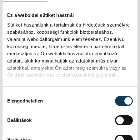
Bizakodva tekint a Continental veszprémi
Ez a weboldal sütiket használ
gyára az elkövetkezendő időszakra, a jövő
Sütiket használunk a tartalmak és hirdetések személyre
mobilitási trendjeinek alakításával, így az
szabásához, közösségi funkciók biztosításához,
önvezetés és az elektromobilitás területén
valamint weboldalforgalmunk elemzéséhez. Ezenkívül
is meghatározó szerepvállalással. Az év
közösségi média-, hirdető- és elemező partnereinkkel
megosztjuk az Ön weboldalhasználatra vonatkozó
végére célunk a költségvetésben tervezett
adatait, akik kombinálhatják az adatokat más olyan
sarokszámok elérése, így biztos alapokkal
adatokkal, amelyeket Ön adott meg számukra vagy az
léphetünk majd tovább a 2020-as évbe.
”
Ön által használt más szolgáltatásokból gyűjtöttek.
Hozzájárulás kiválasztása
Elengedhetetlen
Beállítások
Statisztikai