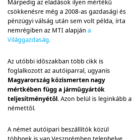
Márpedig az eladások ilyen mértékű
csökkenésre még a 2008-as gazdasági és
pénzügyi válság után sem volt példa, írta
nemrégiben az MTI alapján
a
Világgazdaság.
Az utóbbi időszakban több cikk is
foglalkozott az autóiparral, ugyanis
Magyarország közismerten nagy
mértkében függ a járműgyártók
teljesítményétől
. Azon belül is leginkább a
némettől.
A német autóipari beszállítók közül
többnek is van Veszprémben telephelye,