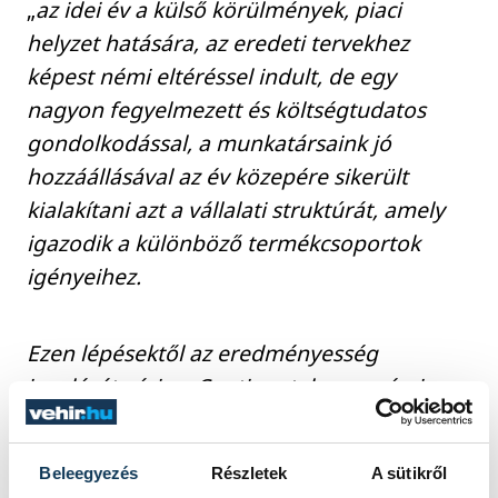
„
az idei év a külső körülmények, piaci
helyzet hatására, az eredeti tervekhez
képest némi eltéréssel indult, de egy
nagyon fegyelmezett és költségtudatos
gondolkodással, a munkatársaink jó
hozzáállásával az év közepére sikerült
kialakítani azt a vállalati struktúrát, amely
igazodik a különböző termékcsoportok
igényeihez.
Ezen lépésektől az eredményesség
javulását várja a Continental veszprémi
gyárának vezetősége, melyek hosszú távú
stabil működését biztosítják a vállalatnak.
Beleegyezés
Részletek
A sütikről