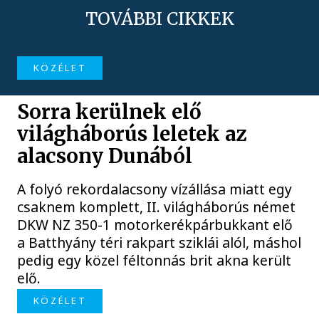
TOVÁBBI CIKKEK
KÖZÉLET
Sorra kerülnek elő
világháborús leletek az
alacsony Dunából
A folyó rekordalacsony vízállása miatt egy
csaknem komplett, II. világháborús német
DKW NZ 350-1 motorkerékpárbukkant elő
a Batthyány téri rakpart sziklái alól, máshol
pedig egy közel féltonnás brit akna került
elő.
KÖZÉLET