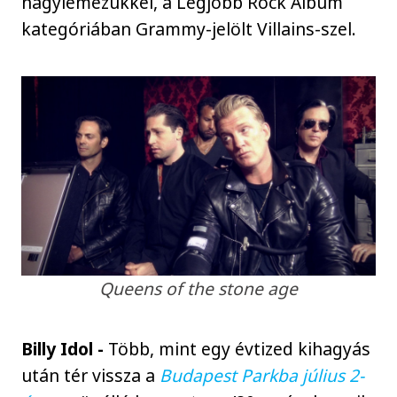
nagylemezükkel, a Legjobb Rock Album
kategóriában Grammy-jelölt Villains-szel.
Queens of the stone age
Billy Idol -
Több, mint egy évtized kihagyás
után tér vissza a
Budapest Parkba július 2-