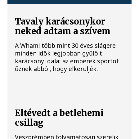
Tavaly karácsonykor
neked adtam a szívem
A Wham! több mint 30 éves slágere
minden idők legjobban gyűlölt
karácsonyi dala: az emberek sportot
űznek abból, hogy elkerüljék.
Eltévedt a betlehemi
csillag
Veszprémben folyamatosan szerelik