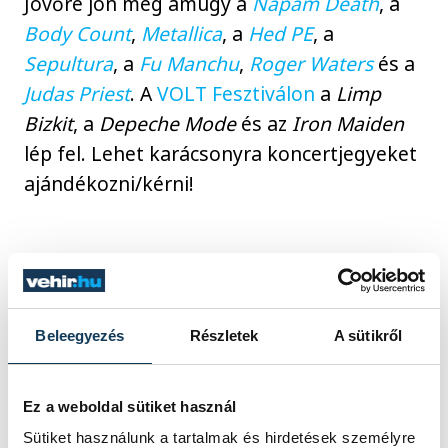
Jövőre jön még amúgy a
Napam Death
, a
Body Count
,
Metallica
, a
Hed PE
, a
Sepultura
, a
Fu Manchu
,
Roger Waters
és a
Judas Priest
. A
VOLT Fesztiválon
a
Limp
Bizkit
, a
Depeche Mode
és az
Iron Maiden
lép fel. Lehet karácsonyra koncertjegyeket
ajándékozni/kérni!
HelloVP!
Beleegyezés
Részletek
A sütikről
Ez a weboldal sütiket használ
SZERZŐ
Ge. Á.
Sütiket használunk a tartalmak és hirdetések személyre