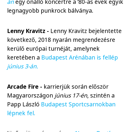
án
egy önálló koncertre a ’80-as évek egyik
legnagyobb punkrock bálványa.
Lenny Kravitz -
Lenny Kravitz bejelentette
következő, 2018 nyarán megrendezésre
kerülő európai turnéját, amelynek
keretében a
Budapest Arénában is fellép
június 3-án.
Arcade Fire -
karrierjük során először
Magyarországon
június 17-én
, szintén a
Papp László
Budapest Sportcsarnokban
lépnek fel.