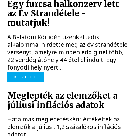
Egy furcsa halkonzerv lett
az Év Strandétele -
mutatjuk!
A Balatoni Kör idén tizenkettedik
alkalommal hirdette meg az év strandétele
versenyt, amelyre minden eddiginél több,
22 vendéglátóhely 44 étellel indult. Egy
fonyódi hely nyert...
KÖZÉLET
Meglepték az elemzőket a
júliusi inflációs adatok
Hatalmas meglepetésként értékelték az
elemzők a júliusi, 1,2 százalékos inflációs
adatot.