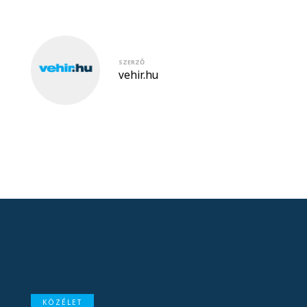
SZERZŐ
vehir.hu
KÖZÉLET