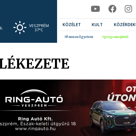
KÖZÉLET
KULT
KÖZÉRDEK
VESZPRÉM
6.
37°C
#Pannon Egyetem
#programajánló
LÉKEZETE