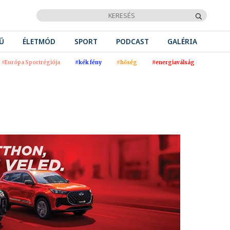
Ű
ÉLETMÓD
SPORT
PODCAST
GALÉRIA
#Európa Sportrégiója
#kék fény
#hőség
#energiaválság