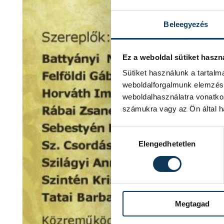
Beleegyezés
Ez a weboldal sütiket haszn
Sütiket használunk a tartal
weboldalforgalmunk elemzésé
weboldalhasználatra vonatko
számukra vagy az Ön által ha
Hozzájárulás kiválasztása
Elengedhetetlen
Megtagad