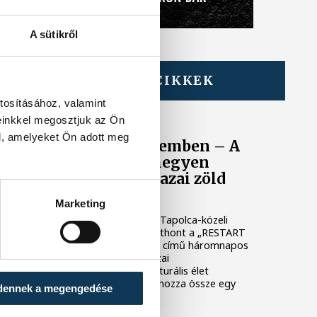
A sütikről
TOVÁBBI CIKKEK
KÖRNYEZETVÉDELEM
tosításához, valamint
einkkel megosztjuk az Ön
RESTART a
l, amelyeket Ön adott meg
természetvédelemben – A
Szent György-hegyen
találkoznak a hazai zöld
szervezetek
Marketing
2026. július 3–5. között a Tapolca-közeli
Szent György-hegy ad otthont a „RESTART
a természetvédelemben” című háromnapos
találkozónak, amely a hazai
természetvédelem és kulturális élet
meghatározó szereplőit hozza össze egy
dennek a megengedése
közös gondolkodásra.