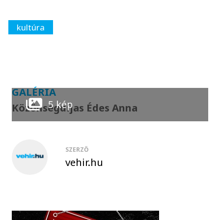
kultúra
GALÉRIA
5 kép
Közönségdíjas Édes Anna
SZERZŐ
vehir.hu