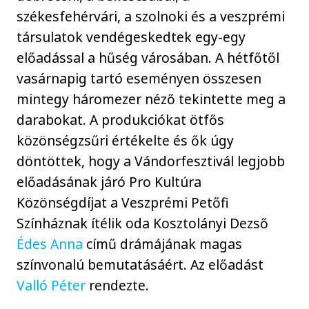
székesfehérvári, a szolnoki és a veszprémi
társulatok vendégeskedtek egy-egy
előadással a hűség városában. A hétfőtől
vasárnapig tartó eseményen összesen
mintegy háromezer néző tekintette meg a
darabokat. A produkciókat ötfős
közönségzsűri értékelte és ők úgy
döntöttek, hogy a Vándorfesztivál legjobb
előadásának járó Pro Kultúra
Közönségdíjat a Veszprémi Petőfi
Színháznak ítélik oda Kosztolányi Dezső
Édes Anna
című drámájának magas
színvonalú bemutatásáért. Az előadást
Valló Péter
rendezte.