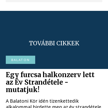
TOVÁBBI CIKKEK
BALATON
Egy furcsa halkonzerv lett
az Év Strandétele -
mutatjuk!
A Balatoni Kör idén tizenkettedik
alkalommal hirdette meg az év strandétele