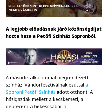
A legjobb előadásnak járó közönségdíjat
hozta haza a Petőfi Színház Sopronból.
A második alkalommal megrendezett
színházi Vándorfesztiválnak ezúttal
a
Soproni Petőfi Színház
adott otthont. A
házigazdák mellett a kecskeméti, a
debreceni, a békéscsabai, a