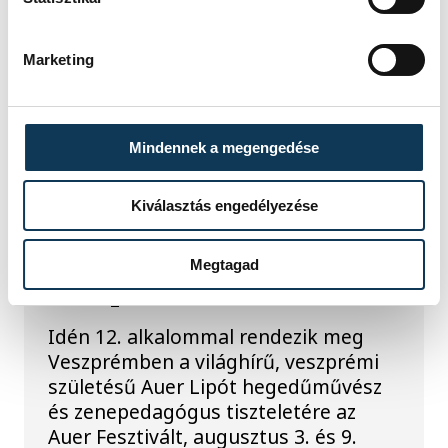
vetítéssel készül a Veszprém-Balaton
Filmpiknik, amely augusztus 27. és 29.
között várja a nézőket Veszprémben
Marketing
és Balatonfüreden.
Mindennek a megengedése
KULTÚRA
Kiválasztás engedélyezése
Ezen a héten a
komolyzene fővárosa
Megtagad
Veszprém
Idén 12. alkalommal rendezik meg
Veszprémben a világhírű, veszprémi
születésű Auer Lipót hegedűművész
és zenepedagógus tiszteletére az
Auer Fesztivált, augusztus 3. és 9.