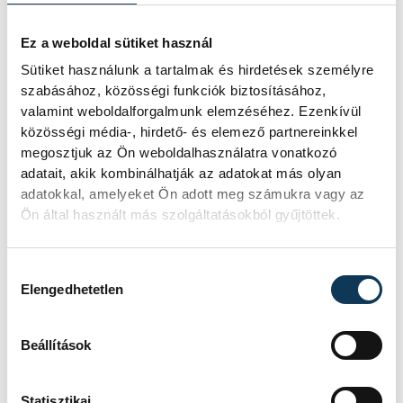
Ez a weboldal sütiket használ
Sütiket használunk a tartalmak és hirdetések személyre
szabásához, közösségi funkciók biztosításához,
valamint weboldalforgalmunk elemzéséhez. Ezenkívül
közösségi média-, hirdető- és elemező partnereinkkel
megosztjuk az Ön weboldalhasználatra vonatkozó
adatait, akik kombinálhatják az adatokat más olyan
adatokkal, amelyeket Ön adott meg számukra vagy az
TOVÁBBI CIKKEK
Ön által használt más szolgáltatásokból gyűjtöttek.
KULTÚRA
Hozzájárulás kiválasztása
Filmpremierek a
Elengedhetetlen
Veszprém-Balaton
Filmpikniken
Beállítások
Két premierrel és egy premier előtti
Statisztikai