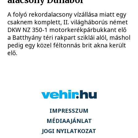
alacsony Dunából
A folyó rekordalacsony vízállása miatt egy
csaknem komplett, II. világháborús német
DKW NZ 350-1 motorkerékpárbukkant elő
a Batthyány téri rakpart sziklái alól, máshol
pedig egy közel féltonnás brit akna került
elő.
IMPRESSZUM
MÉDIAAJÁNLAT
JOGI NYILATKOZAT