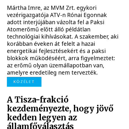
Mártha Imre, az MVM Zrt. egykori
vezérigazgatója ATV-n Rónai Egonnak
adott interjújában vázolta fel a Paksi
Atomerőmű előtt álló példátlan
technológiai kihívásokat. A szakember, aki
korábban éveken át felelt a hazai
energetikai fejlesztésekért és a paksi
blokkok működéséért, arra figyelmeztet:
az erőmű olyan üzemállapotban van,
amelyre eredetileg nem tervezték.
KÖZÉLET
A Tisza-frakció
kezdeményezte, hogy jövő
kedden legyen az
államfőválasztás