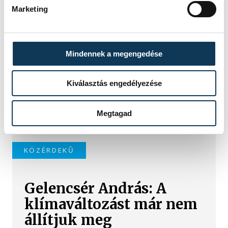
Marketing
Feloldották a fürdési
tilalmat a keszthelyi
Helikon strandon
Mindennek a megengedése
Újra nyitva a keszthelyi Helikon
Kiválasztás engedélyezése
strand: a mérések szerint már
biztonságos a víz, újra szabad
Megtagad
fürdeni.
KÖZÉRDEKŰ
Gelencsér András: A
klímaváltozást már nem
állítjuk meg