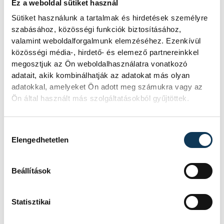
Ez a weboldal sütiket használ
Ismét permetezik a
Sütiket használunk a tartalmak és hirdetések személyre
szabásához, közösségi funkciók biztosításához,
vadgesztenyefákat
valamint weboldalforgalmunk elemzéséhez. Ezenkívül
Veszprémben
közösségi média-, hirdető- és elemező partnereinkkel
megosztjuk az Ön weboldalhasználatra vonatkozó
A VKSZ Zrt. tájékoztatása szerint
adatait, akik kombinálhatják az adatokat más olyan
augusztus 7. és 17. között
adatokkal, amelyeket Ön adott meg számukra vagy az
éjszakánként végzik a
Ön által használt más szolgáltatásokból gyűjtöttek.
vadgesztenyefák növényvédelmi
permetezését Veszprém
Hozzájárulás kiválasztása
közterületein. A felhasznált szer az
Elengedhetetlen
emberre, az állatokra és a
környezetre veszélytelen, de a
Beállítások
munkálatok zajjal járnak.
Statisztikai
KÖZÉRDEKŰ