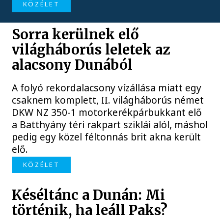
KÖZÉLET
Sorra kerülnek elő
világháborús leletek az
alacsony Dunából
A folyó rekordalacsony vízállása miatt egy
csaknem komplett, II. világháborús német
DKW NZ 350-1 motorkerékpárbukkant elő
a Batthyány téri rakpart sziklái alól, máshol
pedig egy közel féltonnás brit akna került
elő.
KÖZÉLET
Késéltánc a Dunán: Mi
történik, ha leáll Paks?