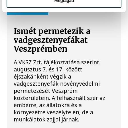
Megtagad
KÖZÉRDEKŰ
Ismét permetezik a
vadgesztenyefákat
Veszprémben
A VKSZ Zrt. tájékoztatása szerint
augusztus 7. és 17. között
éjszakánként végzik a
vadgesztenyefák növényvédelmi
permetezését Veszprém
közterületein. A felhasznált szer az
emberre, az állatokra és a
környezetre veszélytelen, de a
munkálatok zajjal járnak.