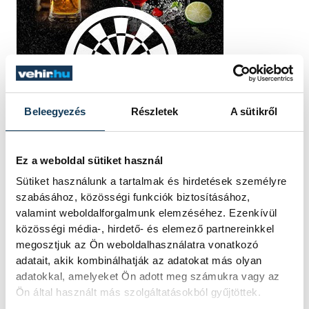
Beleegyezés
Részletek
A sütikről
Ez a weboldal sütiket használ
Sütiket használunk a tartalmak és hirdetések személyre
TOVÁBBI CIKKEK
szabásához, közösségi funkciók biztosításához,
KÖZÉRDEKŰ
valamint weboldalforgalmunk elemzéséhez. Ezenkívül
közösségi média-, hirdető- és elemező partnereinkkel
megosztjuk az Ön weboldalhasználatra vonatkozó
Ideiglenes
adatait, akik kombinálhatják az adatokat más olyan
forgalomkorlátozás a
adatokkal, amelyeket Ön adott meg számukra vagy az
Ön által használt más szolgáltatásokból gyűjtöttek.
Jókai utcában