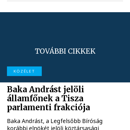
TOVÁBBI CIKKEK
KÖZÉLET
Baka Andrást jelöli
államfőnek a Tisza
parlamenti frakciója
Baka Andrást, a Legfelsőbb Bíróság
korábbi elnökét jelöli köztársasági