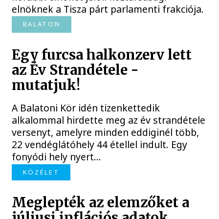
elnöknek a Tisza párt parlamenti frakciója.
BALATON
Egy furcsa halkonzerv lett
az Év Strandétele -
mutatjuk!
A Balatoni Kör idén tizenkettedik
alkalommal hirdette meg az év strandétele
versenyt, amelyre minden eddiginél több,
22 vendéglátóhely 44 étellel indult. Egy
fonyódi hely nyert...
KÖZÉLET
Meglepték az elemzőket a
júliusi inflációs adatok