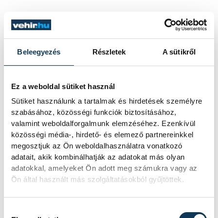
TOVÁBBI CIKKEK
KÖZÉRDEKŰ
Beleegyezés
Részletek
A sütikről
Ideiglenes
Ez a weboldal sütiket használ
forgalomkorlátozás a
Sütiket használunk a tartalmak és hirdetések személyre
Jókai utcában
szabásához, közösségi funkciók biztosításához,
valamint weboldalforgalmunk elemzéséhez. Ezenkívül
közösségi média-, hirdető- és elemező partnereinkkel
KÖZÉRDEKŰ
megosztjuk az Ön weboldalhasználatra vonatkozó
adatait, akik kombinálhatják az adatokat más olyan
adatokkal, amelyeket Ön adott meg számukra vagy az
Rengeteg
Ön által használt más szolgáltatásokból gyűjtöttek.
szabálytalanságot talált
a NAV a Balatonnál
Hozzájárulás kiválasztása