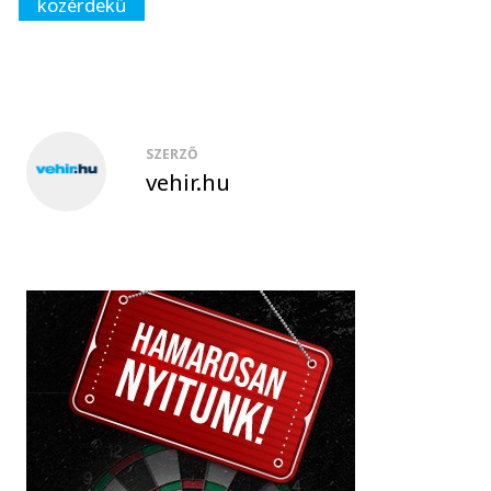
közérdekű
SZERZŐ
vehir.hu