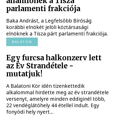
államfőnek a Tisza
parlamenti frakciója
Baka Andrást, a Legfelsőbb Bíróság
korábbi elnökét jelöli köztársasági
elnöknek a Tisza párt parlamenti frakciója.
BALATON
Egy furcsa halkonzerv lett
az Év Strandétele -
mutatjuk!
A Balatoni Kör idén tizenkettedik
alkalommal hirdette meg az év strandétele
versenyt, amelyre minden eddiginél több,
22 vendéglátóhely 44 étellel indult. Egy
fonyódi hely nyert...