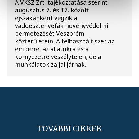
A VKSZ Zrt. tájékoztatása szerint
augusztus 7. és 17. között
éjszakánként végzik a
vadgesztenyefák növényvédelmi
permetezését Veszprém
közterületein. A felhasznált szer az
emberre, az állatokra és a
környezetre veszélytelen, de a
munkálatok zajjal járnak.
TOVÁBBI CIKKEK