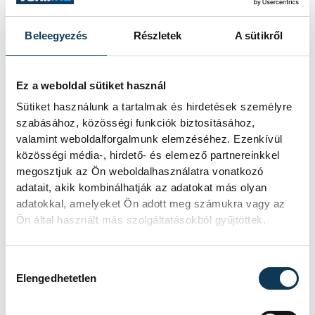
szöveteit felszívja. A magánál jóval
nagyobb csigát is megtámadja.
Beleegyezés
Részletek
A sütikről
Ez a weboldal sütiket használ
HelloVP!
Sütiket használunk a tartalmak és hirdetések személyre
szabásához, közösségi funkciók biztosításához,
valamint weboldalforgalmunk elemzéséhez. Ezenkívül
közösségi média-, hirdető- és elemező partnereinkkel
megosztjuk az Ön weboldalhasználatra vonatkozó
SZERZŐ
adatait, akik kombinálhatják az adatokat más olyan
Cseh
adatokkal, amelyeket Ön adott meg számukra vagy az
Ön által használt más szolgáltatásokból gyűjtöttek.
Zoltán
Hozzájárulás kiválasztása
Elengedhetetlen