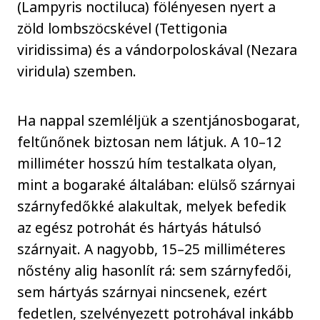
(Lampyris noctiluca) fölényesen nyert a
zöld lombszöcskével (Tettigonia
viridissima) és a vándorpoloskával (Nezara
viridula) szemben.
Ha nappal szemléljük a szentjánosbogarat,
feltűnőnek biztosan nem látjuk. A 10–12
milliméter hosszú hím testalkata olyan,
mint a bogaraké általában: elülső szárnyai
szárnyfedőkké alakultak, melyek befedik
az egész potrohát és hártyás hátulsó
szárnyait. A nagyobb, 15–25 milliméteres
nőstény alig hasonlít rá: sem szárnyfedői,
sem hártyás szárnyai nincsenek, ezért
fedetlen, szelvényezett potrohával inkább