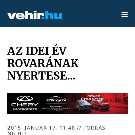
AZ IDEI ÉV
ROVARÁNAK
NYERTESE...
2015. JANUÁR 17. 11:48
//
FORRÁS:
NG.HU