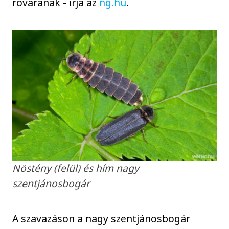
rovarának - írja az
ng.hu
.
Nöstény (felül) és hím nagy
szentjánosbogár
A szavazáson a nagy szentjánosbogár