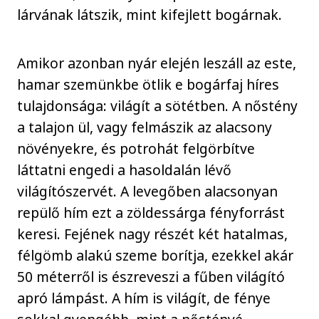
lárvának látszik, mint kifejlett bogárnak.
Amikor azonban nyár elején leszáll az este,
hamar szemünkbe ötlik e bogárfaj híres
tulajdonsága: világít a sötétben. A nőstény
a talajon ül, vagy felmászik az alacsony
növényekre, és potrohát felgörbítve
láttatni engedi a hasoldalán lévő
világítószervét. A levegőben alacsonyan
repülő hím ezt a zöldessárga fényforrást
keresi. Fejének nagy részét két hatalmas,
félgömb alakú szeme borítja, ezekkel akár
50 méterről is észreveszi a fűben világító
apró lámpást. A hím is világít, de fénye