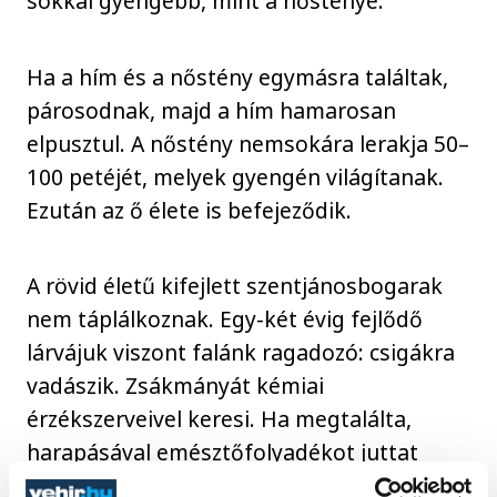
sokkal gyengébb, mint a nőstényé.
Ha a hím és a nőstény egymásra találtak,
párosodnak, majd a hím hamarosan
elpusztul. A nőstény nemsokára lerakja 50–
100 petéjét, melyek gyengén világítanak.
Ezután az ő élete is befejeződik.
A rövid életű kifejlett szentjánosbogarak
nem táplálkoznak. Egy-két évig fejlődő
lárvájuk viszont falánk ragadozó: csigákra
vadászik. Zsákmányát kémiai
érzékszerveivel keresi. Ha megtalálta,
harapásával emésztőfolyadékot juttat
áldozata testébe, majd a csiga feloldódó