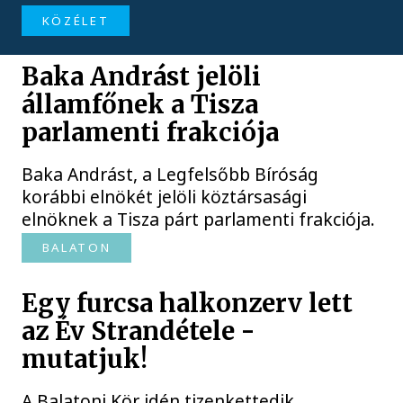
KÖZÉLET
Baka Andrást jelöli
államfőnek a Tisza
parlamenti frakciója
Baka Andrást, a Legfelsőbb Bíróság
korábbi elnökét jelöli köztársasági
elnöknek a Tisza párt parlamenti frakciója.
BALATON
Egy furcsa halkonzerv lett
az Év Strandétele -
mutatjuk!
A Balatoni Kör idén tizenkettedik