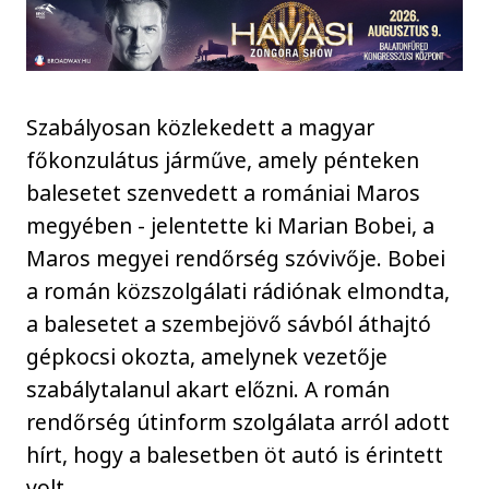
Szabályosan közlekedett a magyar
főkonzulátus járműve, amely pénteken
balesetet szenvedett a romániai Maros
megyében - jelentette ki Marian Bobei, a
Maros megyei rendőrség szóvivője. Bobei
a román közszolgálati rádiónak elmondta,
a balesetet a szembejövő sávból áthajtó
gépkocsi okozta, amelynek vezetője
szabálytalanul akart előzni. A román
rendőrség útinform szolgálata arról adott
hírt, hogy a balesetben öt autó is érintett
volt.