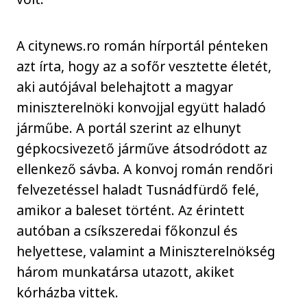
A citynews.ro román hírportál pénteken
azt írta, hogy az a sofőr vesztette életét,
aki autójával belehajtott a magyar
miniszterelnöki konvojjal együtt haladó
járműbe. A portál szerint az elhunyt
gépkocsivezető járműve átsodródott az
ellenkező sávba. A konvoj román rendőri
felvezetéssel haladt Tusnádfürdő felé,
amikor a baleset történt. Az érintett
autóban a csíkszeredai főkonzul és
helyettese, valamint a Miniszterelnökség
három munkatársa utazott, akiket
kórházba vittek.