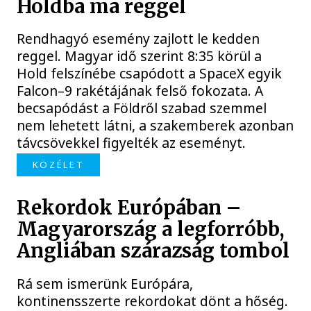
Holdba ma reggel
Rendhagyó esemény zajlott le kedden
reggel. Magyar idő szerint 8:35 körül a
Hold felszínébe csapódott a SpaceX egyik
Falcon–9 rakétájának felső fokozata. A
becsapódást a Földről szabad szemmel
nem lehetett látni, a szakemberek azonban
távcsövekkel figyelték az eseményt.
KÖZÉLET
Rekordok Európában –
Magyarország a legforróbb,
Angliában szárazság tombol
Rá sem ismerünk Európára,
kontinensszerte rekordokat dönt a hőség.