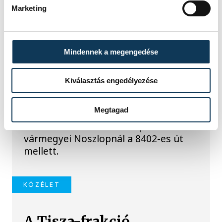
Marketing
TOVÁBBI CIKKEK
KÖZÉRDEKŰ
Mindennek a megengedése
Újabb tűzeset Veszprém
vármegyében:
Kiválasztás engedélyezése
Noszlopnál ég a száraz fű
Megtagad
Tíz hektáron ég a száraz fű és egy
fás-bokros terület a Veszprém
vármegyei Noszlopnál a 8402-es út
mellett.
KÖZÉLET
A Tisza-frakció