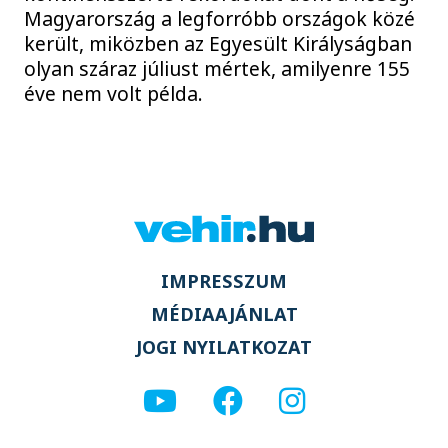
Magyarország a legforróbb országok közé
került, miközben az Egyesült Királyságban
olyan száraz júliust mértek, amilyenre 155
éve nem volt példa.
IMPRESSZUM
MÉDIAAJÁNLAT
JOGI NYILATKOZAT