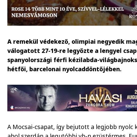
A remekül védekező, olimpiai negyedik ma
válogatott 27-19-re legyőzte a lengyel csa
spanyolországi férfi kézilabda-világbajnok
hétfői, barcelonai nyolcaddöntőjében.
A Mocsai-csapat, így bejutott a legjobb nyolc 
ahol szerdán a legutóbbi vb-n ezüstérmes, Eu