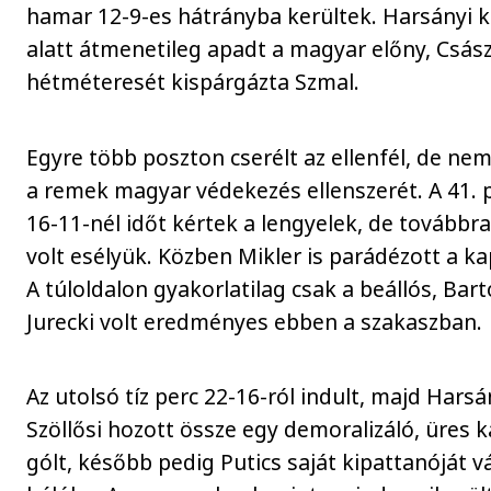
hamar 12-9-es hátrányba kerültek. Harsányi ki
alatt átmenetileg apadt a magyar előny, Csás
hétméteresét kispárgázta Szmal.
Egyre több poszton cserélt az ellenfél, de nem
a remek magyar védekezés ellenszerét. A 41. 
16-11-nél időt kértek a lengyelek, de továbbr
volt esélyük. Közben Mikler is parádézott a k
A túloldalon gyakorlatilag csak a beállós, Bar
Jurecki volt eredményes ebben a szakaszban.
Az utolsó tíz perc 22-16-ról indult, majd Harsá
Szöllősi hozott össze egy demoralizáló, üres 
gólt, később pedig Putics saját kipattanóját v