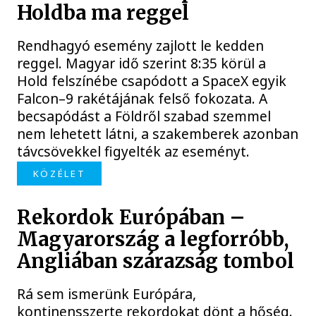
Holdba ma reggel
Rendhagyó esemény zajlott le kedden
reggel. Magyar idő szerint 8:35 körül a
Hold felszínébe csapódott a SpaceX egyik
Falcon–9 rakétájának felső fokozata. A
becsapódást a Földről szabad szemmel
nem lehetett látni, a szakemberek azonban
távcsövekkel figyelték az eseményt.
KÖZÉLET
Rekordok Európában –
Magyarország a legforróbb,
Angliában szárazság tombol
Rá sem ismerünk Európára,
kontinensszerte rekordokat dönt a hőség.