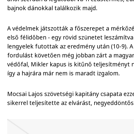
bajnok dánokkal találkozik majd.
A védelmek játszották a főszerepet a mérkőzé
első félidőben - egy rövid szünetet leszámítva 
lengyelek futottak az eredmény után (10-9). A
fordulást követően még jobban zárt a magya
védőfal, Mikler kapus is kitűnő teljesítményt n
így a hajrára már nem is maradt izgalom.
Mocsai Lajos szövetségi kapitány csapata ezze
sikerrel teljesítette az elvárást, negyeddöntős 