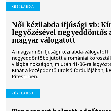
KÉZILABDA
Női kézilabda ifjúsági vb: Kí
legyőzésével negyeddöntős 
magyar válogatott
A magyar női ifjúsági kézilabda-válogatott
negyeddöntőbe jutott a romániai korosztá
világbajnokságon, miután 41-36-ra legyőzt
Kínát a középdöntő utolsó fordulójában, k
Pitesti-ben.
KÉZILABDA