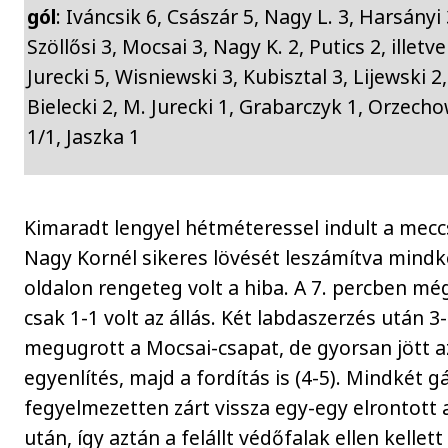
gól
: Iváncsik 6, Császár 5, Nagy L. 3, Harsányi 
Szöllősi 3, Mocsai 3, Nagy K. 2, Putics 2, illetve
Jurecki 5, Wisniewski 3, Kubisztal 3, Lijewski 2,
Bielecki 2, M. Jurecki 1, Grabarczyk 1, Orzech
1/1, Jaszka 1
Kimaradt lengyel hétméteressel indult a mecc
Nagy Kornél sikeres lövését leszámítva mindk
oldalon rengeteg volt a hiba. A 7. percben mé
csak 1-1 volt az állás. Két labdaszerzés után 3
megugrott a Mocsai-csapat, de gyorsan jött a
egyenlítés, majd a fordítás is (4-5). Mindkét g
fegyelmezetten zárt vissza egy-egy elrontott 
után, így aztán a felállt védőfalak ellen kellett