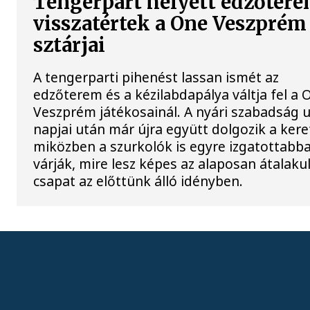
Tengerpart helyett edzőtere
visszatértek a One Veszprém
sztárjai
A tengerparti pihenést lassan ismét az
edzőterem és a kézilabdapálya váltja fel a 
Veszprém játékosainál. A nyári szabadság 
napjai után már újra együtt dolgozik a kere
miközben a szurkolók is egyre izgatottabb
várják, mire lesz képes az alaposan átalaku
csapat az előttünk álló idényben.