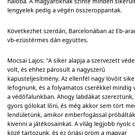
hálóba. A magyaroknak szinte minden sikerült
lengyelek pedig a végén összeroppantak.
Következhet szerdán, Barcelonában az Eb-ara
vb-ezüstérmes dán együttes.
Mocsai Lajos: "A siker alapja a szervezett véd
volt, és ehhez párosult a nagyszerű
kapusteljesítmény. Az ellenfél nagy lövőit sike
lefognunk, és a folyamatos cserékkel mindig v
a védőfalunkban. Ahogy labdákat szereztünk,
gyors gólokat lőni, és még akkor sem tört me
lendületünk, amikor emberfogással próbáltá
kivenni a játékosainkat. A világ legjobb nyolc 
közé tartozunk, és ez óriási öröm a magyar