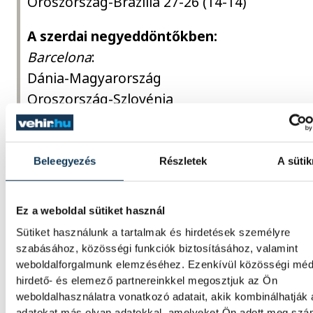
Oroszország-Brazília 27-26 (14-14)
A szerdai negyeddöntőkben:
Barcelona
:
Dánia-Magyarország
Oroszország-Szlovénia
Zaragoza
:
Spanyolország-Németország
Franciaország-Horvátország
Beleegyezés
Részletek
A sütik
Ez a weboldal sütiket használ
Sütiket használunk a tartalmak és hirdetések személyre
kézilabda
szabásához, közösségi funkciók biztosításához, valamint
weboldalforgalmunk elemzéséhez. Ezenkívül közösségi méd
hirdető- és elemező partnereinkkel megosztjuk az Ön
weboldalhasználatra vonatkozó adatait, akik kombinálhatják
adatokat más olyan adatokkal, amelyeket Ön adott meg sz