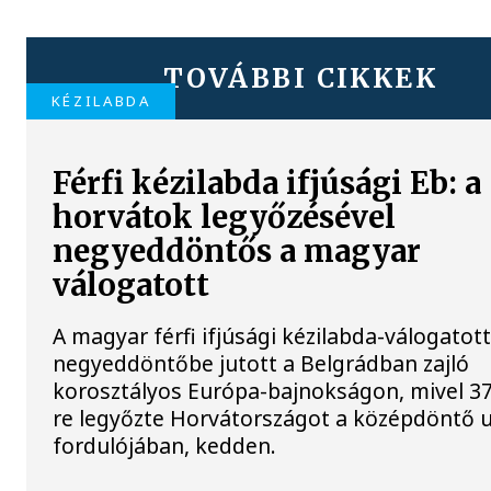
TOVÁBBI CIKKEK
KÉZILABDA
Férfi kézilabda ifjúsági Eb: a
horvátok legyőzésével
negyeddöntős a magyar
válogatott
A magyar férfi ifjúsági kézilabda-válogatot
negyeddöntőbe jutott a Belgrádban zajló
korosztályos Európa-bajnokságon, mivel 37
re legyőzte Horvátországot a középdöntő 
fordulójában, kedden.