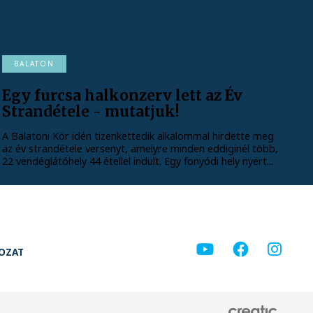
BALATON
Egy furcsa halkonzerv lett az Év
Strandétele - mutatjuk!
A Balatoni Kör idén tizenkettedik alkalommal hirdette meg
az év strandétele versenyt, amelyre minden eddiginél több,
22 vendéglátóhely 44 étellel indult. Egy fonyódi hely nyert...
KOZAT