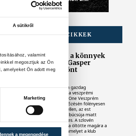
A sütikről
TOVÁBBI CIKKEK
ONE VESZPRÉM HC
A gólok mellett a könnyek
tosításához, valamint
is potyogtak – Gasper
einkkel megosztjuk az Ön
Marguc elköszönt
l, amelyeket Ön adott meg
Veszprémtől
Érzelmekben és gólokban gazdag
gálamérkőzést láthatott a veszprémi
közönség péntek este. A One Veszprém
Marketing
idénybeli első hazai mérkőzésén fölényesen
nyert a szlovén RK Celje ellen, az est
azonban Gasper Marguc búcsúja miatt
marad örökre emlékezetes. A szlovén
közönségkedvenc utoljára öltötte magára a
bakonyiak 24-es mezét, amelyet a klub
dennek a megengedése