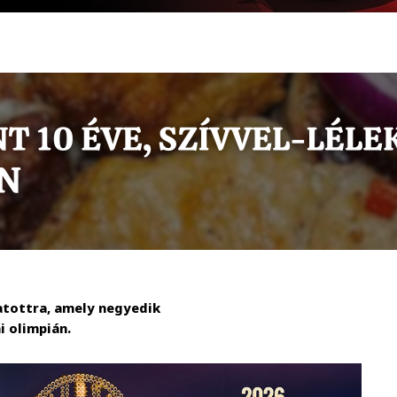
atottra, amely negyedik
i olimpián.