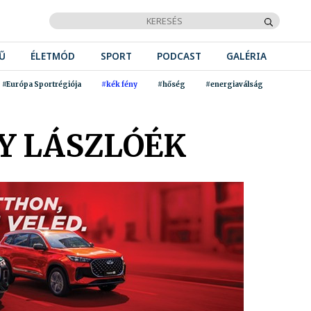
Ű
ÉLETMÓD
SPORT
PODCAST
GALÉRIA
#Európa Sportrégiója
#kék fény
#hőség
#energiaválság
Y LÁSZLÓÉK