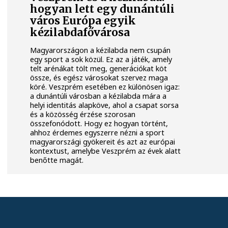
hogyan lett egy dunántúli
város Európa egyik
kézilabdafővárosa
Magyarországon a kézilabda nem csupán
egy sport a sok közül. Ez az a játék, amely
telt arénákat tölt meg, generációkat köt
össze, és egész városokat szervez maga
köré. Veszprém esetében ez különösen igaz:
a dunántúli városban a kézilabda mára a
helyi identitás alapköve, ahol a csapat sorsa
és a közösség érzése szorosan
összefonódott. Hogy ez hogyan történt,
ahhoz érdemes egyszerre nézni a sport
magyarországi gyökereit és azt az európai
kontextust, amelybe Veszprém az évek alatt
benőtte magát.