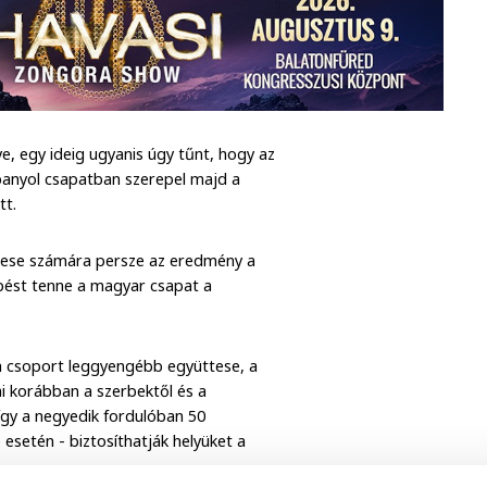
e, egy ideig ugyanis úgy tűnt, hogy az
panyol csapatban szerepel majd a
tt.
ttese számára persze az eredmény a
pést tenne a magyar csapat a
: a csoport leggyengébb együttese, a
ai korábban a szerbektől és a
így a negyedik fordulóban 50
esetén - biztosíthatják helyüket a