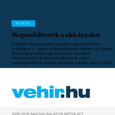
KÖZÉLET
Megszelídítették a sárkányokat
A dobok ritmusára evező csapatok népesítették be
szombaton a Tagore sétány előtti partszakaszt. Az Európa
Sportrégiója 2026 programsorozat részeként
megrendezett Sárkányhajó Kupán civil, céges,
sportegyesületi és belügyi egységek csaptak össze a vízen.
2008-2026 BAKONY-BALATON MÉDIA KFT.