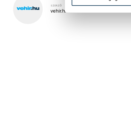
SZERZŐ
vehir.hu