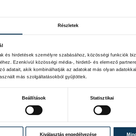
tszeres Európa-bajnoki ezüst- és
iájában a harmadik helyen kiemelt
.
Részletek
t elérő férfi 4x100 m-es vegyesváltó
ál
gyetlen Londonba jutott magyar
mak és hirdetések személyre szabásához, közösségi funkciók biz
hez. Ezenkívül közösségi média-, hirdető- és elemező partner
n rajtol, s a hétpróbázók második napi
zó adatait, akik kombinálhatják az adatokat más olyan adatokka
400 méter Európa-bajnoki ezüstérmese,
sznált más szolgáltatásokból gyűjtöttek.
Beállítások
Statisztikai
Kiválasztás engedélyezése
Min