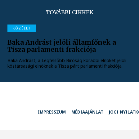
TOVÁBBI CIKKEK
KÖZÉLET
Baka Andrást jelöli államfőnek a
Tisza parlamenti frakciója
Baka Andrást, a Legfelsőbb Bíróság korábbi elnökét jelöli
köztársasági elnöknek a Tisza párt parlamenti frakciója.
IMPRESSZUM
MÉDIAAJÁNLAT
JOGI NYILAT