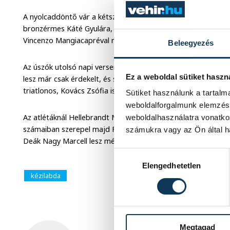
A nyolcaddöntő vár a kétszeres világbajnoki ezüstérmes, ké
bronzérmes Káté Gyulára, aki az ökölvívók 64 kg-os kategór
Vincenzo Mangiacapréval meccsel. Az olasszal Káté 1-1-re áll
Beleegyezés
Az úszók utolsó napi versenyein a pénteken országos csúcso
Ez a weboldal sütiket haszn
lesz már csak érdekelt, és szombaton versenyez majd az e
triatlonos, Kovács Zsófia is.
Sütiket használunk a tartal
weboldalforgalmunk elemzésé
Az atlétáknál Hellebrandt Máté a férfi 20 km-es gyaloglásba
weboldalhasználatra vonatko
számaiban szerepel majd Farkas Györgyi. Mellettük a férfi 
számukra vagy az Ön által ha
Deák Nagy Marcell lesz még érdekelt az előfutamban.
Hozzájárulás kiválasztása
Elengedhetetlen
kézilabda
Megtagad