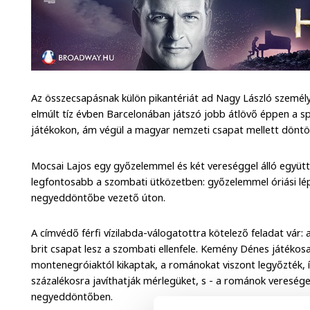
Az összecsapásnak külön pikantériát ad Nagy László személy
elmúlt tíz évben Barcelonában játszó jobb átlövő éppen a s
játékokon, ám végül a magyar nemzeti csapat mellett döntö
Mocsai Lajos egy győzelemmel és két vereséggel álló együ
legfontosabb a szombati ütközetben: győzelemmel óriási lé
negyeddöntőbe vezető úton.
A címvédő férfi vízilabda-válogatottra kötelező feladat vár
brit csapat lesz a szombati ellenfele. Kemény Dénes játékos
montenegróiaktól kikaptak, a románokat viszont legyőzték, 
százalékosra javíthatják mérlegüket, s - a románok veresége 
negyeddöntőben.