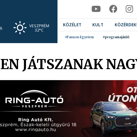
KÖZÉLET
KULT
KÖZÉRDEK
VESZPRÉM
9.
32°C
#Pannon Egyetem
#programajánló
LEN JÁTSZANAK NAG