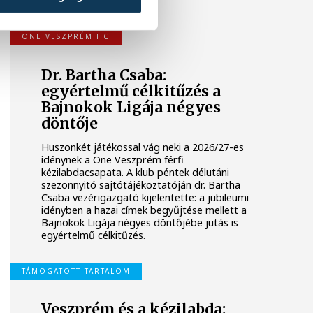
örökre visszavonultatott.
ONE VESZPRÉM HC
Dr. Bartha Csaba:
egyértelmű célkitűzés a
Bajnokok Ligája négyes
döntője
Huszonkét játékossal vág neki a 2026/27-es
idénynek a One Veszprém férfi
kézilabdacsapata. A klub péntek délutáni
szezonnyitó sajtótájékoztatóján dr. Bartha
Csaba vezérigazgató kijelentette: a jubileumi
idényben a hazai címek begyűjtése mellett a
Bajnokok Ligája négyes döntőjébe jutás is
egyértelmű célkitűzés.
TÁMOGATOTT TARTALOM
Veszprém és a kézilabda: