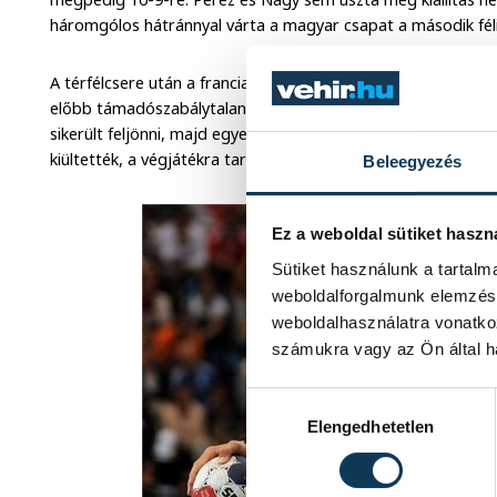
háromgólos hátránnyal várta a magyar csapat a második fél
A térfélcsere után a francia játékvezetők változatlan hévvel 
előbb támadószabálytalanságot ítéltek, majd kiküldték a be
sikerült feljönni, majd egyenlíteni (16-16). Nagy így is hiány
kiültették, a végjátékra tartalékolta őt a kapitány.
Beleegyezés
Ez a weboldal sütiket haszn
Sütiket használunk a tartal
weboldalforgalmunk elemzésé
weboldalhasználatra vonatko
számukra vagy az Ön által ha
Hozzájárulás kiválasztása
Elengedhetetlen