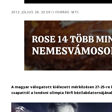
2012. JÚLIUS 29. 23:59
//
FORRÁS: MTI
A magyar válogatott kiélezett mérkőzésen 27-25-re 
csapattól a londoni olimpia férfi kézilabdatornájána