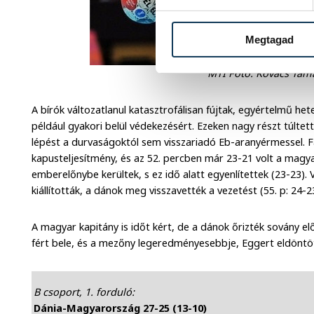
Megtagad
MTI Fotó: Kovács Tam
A bírók változatlanul katasztrofálisan fújtak, egyértelmű 
például gyakori belül védekezésért. Ezeken nagy részt túltet
lépést a durvaságoktól sem visszariadó Eb-aranyérmessel. Faz
kapusteljesítmény, és az 52. percben már 23-21 volt a magy
emberelőnybe kerültek, s ez idő alatt egyenlítettek (23-23).
kiállították, a dánok meg visszavették a vezetést (55. p: 24-2
A magyar kapitány is időt kért, de a dánok őrizték sovány e
fért bele, és a mezőny legeredményesebbje, Eggert eldöntöt
B csoport, 1. forduló:
Dánia-Magyarország 27-25 (13-10)