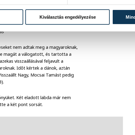
Kiválasztás engedélyezése
Min
ás
heteseket nem adtak meg a magyaroknak,
te magát a válogatott, és tartotta a
ekas visszaállásával feljavult a
aroknak. Időt kértek a dánok, aztán
 Visszaállt Nagy, Mocsai Tamást pedig
3).
lőnyüket. Két eladott labda már nem
te a két pont sorsát.