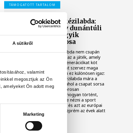
TÁMOGATOTT TARTALOM
Veszprém és a kézilabda:
hogyan lett egy dunántúli
város Európa egyik
kézilabdafővárosa
A sütikről
Magyarországon a kézilabda nem csupán
egy sport a sok közül. Ez az a játék, amely
telt arénákat tölt meg, generációkat köt
össze, és egész városokat szervez maga
tosításához, valamint
köré. Veszprém esetében ez különösen igaz:
a dunántúli városban a kézilabda mára a
einkkel megosztjuk az Ön
helyi identitás alapköve, ahol a csapat sorsa
l, amelyeket Ön adott meg
és a közösség érzése szorosan
összefonódott. Hogy ez hogyan történt,
ahhoz érdemes egyszerre nézni a sport
magyarországi gyökereit és azt az európai
kontextust, amelybe Veszprém az évek alatt
Marketing
benőtte magát.
KÉZILABDA