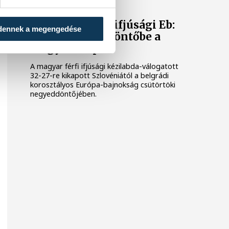
Férfi kézilabda ifjúsági Eb:
dennek a megengedése
nem jutott elődöntőbe a
magyar csapat
A magyar férfi ifjúsági kézilabda-válogatott
32-27-re kikapott Szlovéniától a belgrádi
korosztályos Európa-bajnokság csütörtöki
negyeddöntőjében.