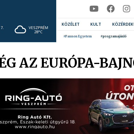
KÖZÉLET
KULT
KÖZÉRDEK
7.
VESZPRÉM
28°C
#Pannon Egyetem
#programajánló
ÉG AZ EURÓPA-BAJ