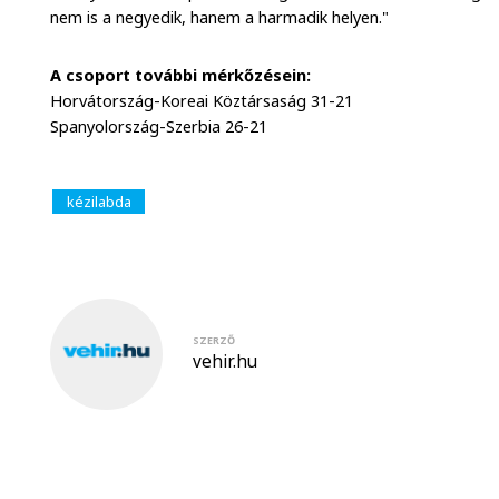
nem is a negyedik, hanem a harmadik helyen."
A csoport további mérkőzésein:
Horvátország-Koreai Köztársaság 31-21
Spanyolország-Szerbia 26-21
kézilabda
SZERZŐ
vehir.hu