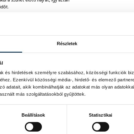
időt.
osztogatták a büntetéseket. Zubai ellen
állóst, mégis ebben a szakaszban
zott a védelemből, de mivel már kétszer
Részletek
ál
mak és hirdetések személyre szabásához, közösségi funkciók biz
hez. Ezenkívül közösségi média-, hirdető- és elemező partner
zó adatait, akik kombinálhatják az adatokat más olyan adatokka
sznált más szolgáltatásokból gyűjtöttek.
Beállítások
Statisztikai