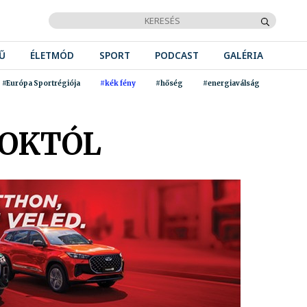
Ű
ÉLETMÓD
SPORT
PODCAST
GALÉRIA
#Európa Sportrégiója
#kék fény
#hőség
#energiaválság
NOKTÓL