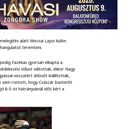
melegítés alatt Mocsai Lajos külön
 hangulatot teremteni.
 pedig Fazekas gyorsan elkapta a
dekezési stílust váltottak, ekkor Nagy
ással visszatért átlövőt kiállították,
n az sem rontott, hogy Császár büntetőt
jd 8-5-öt hátrányuknál időt kért a