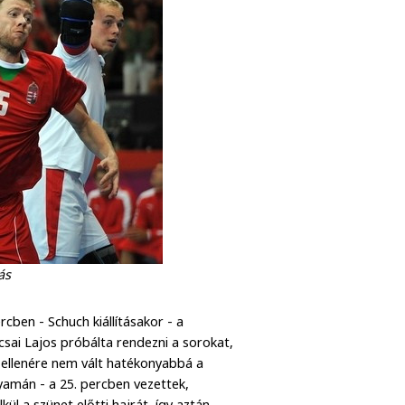
ás
rcben - Schuch kiállításakor - a
ocsai Lajos próbálta rendezni a sorokat,
 ellenére nem vált hatékonyabbá a
lyamán - a 25. percben vezettek,
ül a szünet előtti hajrát, így aztán