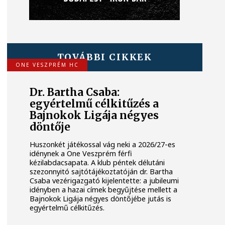
TOVÁBBI CIKKEK
ONE VESZPRÉM HC
Dr. Bartha Csaba:
egyértelmű célkitűzés a
Bajnokok Ligája négyes
döntője
Huszonkét játékossal vág neki a 2026/27-es
idénynek a One Veszprém férfi
kézilabdacsapata. A klub péntek délutáni
szezonnyitó sajtótájékoztatóján dr. Bartha
Csaba vezérigazgató kijelentette: a jubileumi
idényben a hazai címek begyűjtése mellett a
Bajnokok Ligája négyes döntőjébe jutás is
egyértelmű célkitűzés.