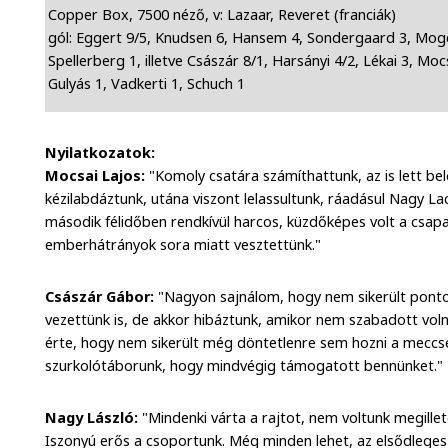
Copper Box, 7500 néző, v: Lazaar, Reveret (franciák)
gól: Eggert 9/5, Knudsen 6, Hansem 4, Sondergaard 3, Moge
Spellerberg 1, illetve Császár 8/1, Harsányi 4/2, Lékai 3, Moc
Gulyás 1, Vadkerti 1, Schuch 1
Nyilatkozatok:
Mocsai Lajos:
"Komoly csatára számíthattunk, az is lett belő
kézilabdáztunk, utána viszont lelassultunk, ráadásul Nagy Lac
második félidőben rendkívül harcos, küzdőképes volt a csapa
emberhátrányok sora miatt vesztettünk."
Császár Gábor:
"Nagyon sajnálom, hogy nem sikerült pont
vezettünk is, de akkor hibáztunk, amikor nem szabadott volna
érte, hogy nem sikerült még döntetlenre sem hozni a meccs
szurkolótáborunk, hogy mindvégig támogatott bennünket."
Nagy László:
"Mindenki várta a rajtot, nem voltunk megille
Iszonyú erős a csoportunk. Még minden lehet, az elsődlege