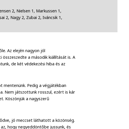
nsen 2, Nielsen 1, Markussen 1,
sai 2, Nagy 2, Zubai 2, Iváncsik 1,
le. Az elején nagyon jól
i összeszedte a második kiállítását is. A
tunk, de két védekezési hiba és az
ot mentenünk. Pedig a végjátékban
. Nem játszottunk rosszul, ezért is kár
et. Köszönjük a nagyszerű
tődve, jó meccset láthatott a közönség.
s az, hogy negyeddöntőbe jussunk, és