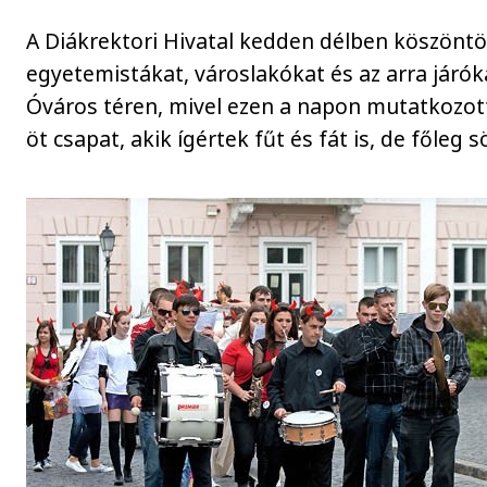
A Diákrektori Hivatal kedden délben köszöntö
egyetemistákat, városlakókat és az arra járók
Óváros téren, mivel ezen a napon mutatkozot
öt csapat, akik ígértek fűt és fát is, de főleg s