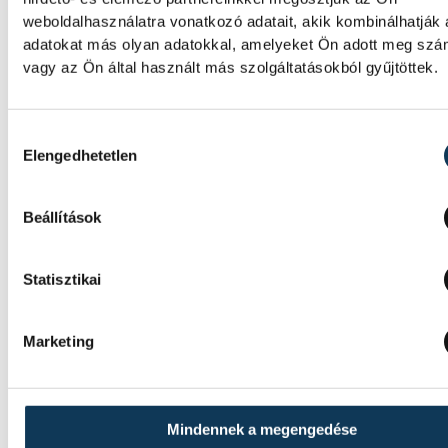
weboldalhasználatra vonatkozó adatait, akik kombinálhatják
adatokat más olyan adatokkal, amelyeket Ön adott meg sz
vagy az Ön által használt más szolgáltatásokból gyűjtöttek.
Hozzájárulás kiválasztása
Elengedhetetlen
Ezután már csak Porga Gyula polgármester ál
volt szüksége az egyetemi napoknak, hiszen i
Beállítások
is a VEN területére megváltani a Pannon Egy
összes hallgatóját. A polgármester közben elá
Statisztikai
sok ígérettel szimpatizál, de van, amit ő sem
engedélyezne.
Marketing
Ennek ellenére éljen a VEN!!!
Mindennek a megengedése