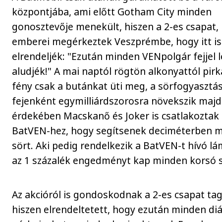
központjába, ami előtt Gotham City minden
gonosztevője menekült, hiszen a 2-es csapat
emberei megérkeztek Veszprémbe, hogy itt is
elrendeljék: "Ezután minden VENpolgár fejjel l
aludjék!" A mai naptól rögtön alkonyattól pirk
fény csak a butánkat üti meg, a sörfogyasztá
fejenként egymilliárdszorosra növekszik majd
érdekében Macskanő és Joker is csatlakoztak
BatVEN-hez, hogy segítsenek deciméterben m
sört. Aki pedig rendelkezik a BatVEN-t hívó lá
az 1 százalék engedményt kap minden korsó s
Az akcióról is gondoskodnak a 2-es csapat tagj
hiszen elrendeltetett, hogy ezután minden di