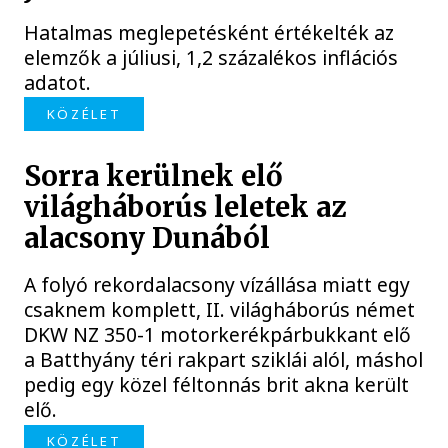
Hatalmas meglepetésként értékelték az
elemzők a júliusi, 1,2 százalékos inflációs
adatot.
KÖZÉLET
Sorra kerülnek elő
világháborús leletek az
alacsony Dunából
A folyó rekordalacsony vízállása miatt egy
csaknem komplett, II. világháborús német
DKW NZ 350-1 motorkerékpárbukkant elő
a Batthyány téri rakpart sziklái alól, máshol
pedig egy közel féltonnás brit akna került
elő.
KÖZÉLET