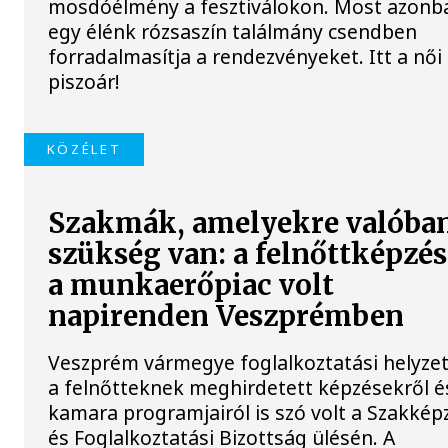
mosdóélmény a fesztiválokon. Most azonb
egy élénk rózsaszín találmány csendben
forradalmasítja a rendezvényeket. Itt a női
piszoár!
KÖZÉLET
Szakmák, amelyekre valóba
szükség van: a felnőttképzés
a munkaerőpiac volt
napirenden Veszprémben
Veszprém vármegye foglalkoztatási helyzet
a felnőtteknek meghirdetett képzésekről é
kamara programjairól is szó volt a Szakkép
és Foglalkoztatási Bizottság ülésén. A