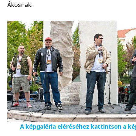
Ákosnak.
A képgaléria eléréséhez kattintson a ké