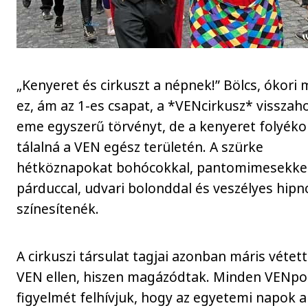
„Kenyeret és cirkuszt a népnek!” Bölcs, ókori
ez, ám az 1-es csapat, a *VENcirkusz* visszah
eme egyszerű törvényt, de a kenyeret folyék
tálalná a VEN egész területén. A szürke
hétköznapokat bohócokkal, pantomimesekkel
párduccal, udvari bolonddal és veszélyes hipno
színesítenék.
A cirkuszi társulat tagjai azonban máris vétet
VEN ellen, hiszen magázódtak. Minden VENpo
figyelmét felhívjuk, hogy az egyetemi napok a