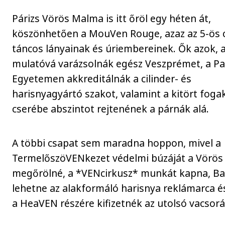
Párizs Vörös Malma is itt őröl egy héten át,
köszönhetően a MouVen Rouge, azaz az 5-ös 
táncos lányainak és úriembereinek. Ők azok, 
mulatóvá varázsolnák egész Veszprémet, a P
Egyetemen akkreditálnák a cilinder- és
harisnyagyártó szakot, valamint a kitört foga
cserébe abszintot rejtenének a párnák alá.
A többi csapat sem maradna hoppon, mivel a
TermelőszöVENkezet védelmi búzáját a Vörö
megőrölné, a *VENcirkusz* munkát kapna, B
lehetne az alakformáló harisnya reklámarca é
a HeaVEN részére kifizetnék az utolsó vacsorá