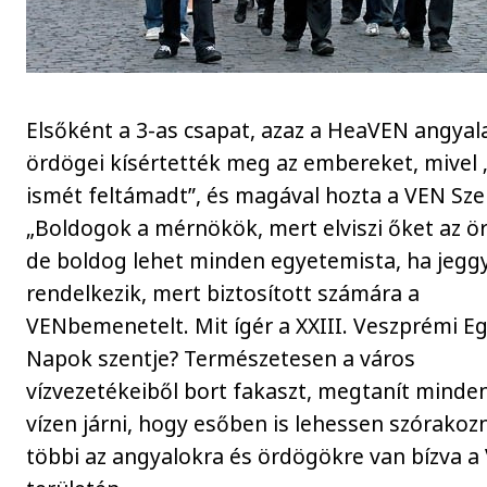
Elsőként a 3-as csapat, azaz a HeaVEN angyala
ördögei kísértették meg az embereket, mivel 
ismét feltámadt”, és magával hozta a VEN Sze
„Boldogok a mérnökök, mert elviszi őket az ö
de boldog lehet minden egyetemista, ha jegg
rendelkezik, mert biztosított számára a
VENbemenetelt. Mit ígér a XXIII. Veszprémi E
Napok szentje? Természetesen a város
vízvezetékeiből bort fakaszt, megtanít minden
vízen járni, hogy esőben is lehessen szórakozn
többi az angyalokra és ördögökre van bízva a