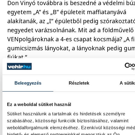
Don Vinyó továbbra is beszedné a védelmi búz
egyetem „A” és „B” épületeit maffiatanyává
alakítanák, az „I” épületből pedig szórakoztat
negyedet varázsolnának. Mit ad a földművelő
VENpolgároknak a 4-es csapat kocsmája? „A f
gumicsizmás lányokat, a lányoknak pedig gumi
fiúkat.”
Beleegyezés
Részletek
A sütik
Ez a weboldal sütiket használ
Sütiket használunk a tartalmak és hirdetések személyre
szabásához, közösségi funkciók biztosításához, valamint
weboldalforgalmunk elemzéséhez. Ezenkívül közösségi méd
hirdető- és elemező partnereinkkel megosztjuk az Ön