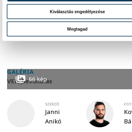
Itt
nézheted meg a VEN programját.
Kiválasztás engedélyezése
Megtagad
oktatás
fesztivál
GALÉRIA
66 kép
VEN_bevonulas
SZERZŐ
FOT
Janni
Ko
Anikó
Bá