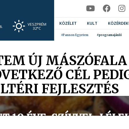
KÖZÉLET
KULT
KÖZÉRDEK
VESZPRÉM
6.
32°C
#Pannon Egyetem
#programajánló
TEM ÚJ MÁSZÓFAL
ÖVETKEZŐ CÉL PEDI
LTÉRI FEJLESZTÉS