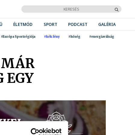
Ű
ÉLETMÓD
SPORT
PODCAST
GALÉRIA
#Európa Sportrégiója
#kék fény
#hőség
#energiaválság
A MÁR
G EGY