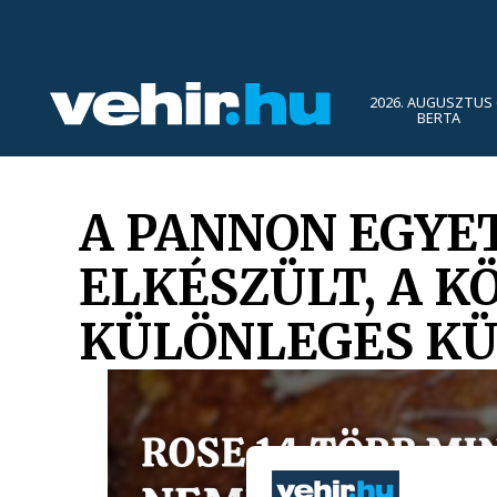
2026. AUGUSZTUS 
BERTA
A PANNON EGYE
ELKÉSZÜLT, A K
KÜLÖNLEGES KÜ