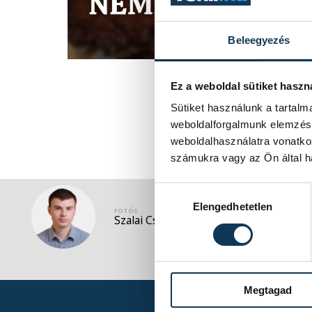
Beleegyezés
Ez a weboldal sütiket haszn
Sütiket használunk a tartal
weboldalforgalmunk elemzésé
weboldalhasználatra vonatko
számukra vagy az Ön által ha
Hozzájárulás kiválasztása
Elengedhetetlen
FOTÓS
Szalai Csaba
Megtagad