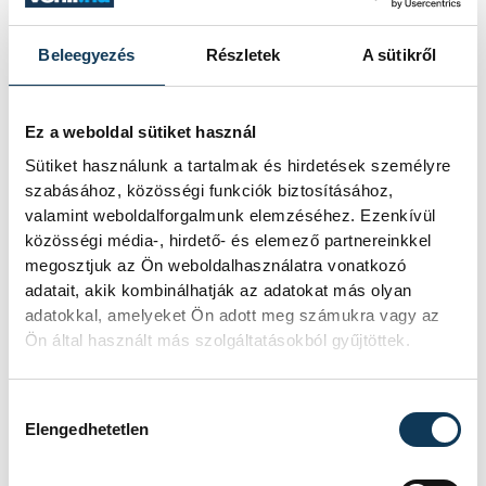
Beleegyezés
Részletek
A sütikről
Ez a weboldal sütiket használ
Sütiket használunk a tartalmak és hirdetések személyre
szabásához, közösségi funkciók biztosításához,
valamint weboldalforgalmunk elemzéséhez. Ezenkívül
közösségi média-, hirdető- és elemező partnereinkkel
megosztjuk az Ön weboldalhasználatra vonatkozó
adatait, akik kombinálhatják az adatokat más olyan
adatokkal, amelyeket Ön adott meg számukra vagy az
Ön által használt más szolgáltatásokból gyűjtöttek.
Hozzájárulás kiválasztása
Elengedhetetlen