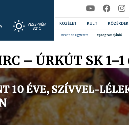
KÖZÉLET
KULT
KÖZÉRDEK
VESZPRÉM
9.
32°C
#Pannon Egyetem
#programajánló
IRC – ÚRKÚT SK 1–1 