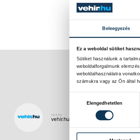
Beleegyezés
Ez a weboldal sütiket haszn
Sütiket használunk a tartal
weboldalforgalmunk elemzésé
weboldalhasználatra vonatko
számukra vagy az Ön által ha
Hozzájárulás kiválasztása
Elengedhetetlen
FOTÓS
vehir.hu