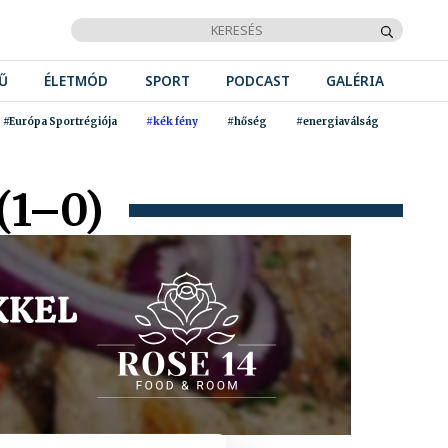
Ű
ÉLETMÓD
SPORT
PODCAST
GALÉRIA
#Európa Sportrégiója
#kék fény
#hőség
#energiaválság
(1–0)