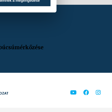
dennek a megengedése
búcsúmérkőzése
KOZAT