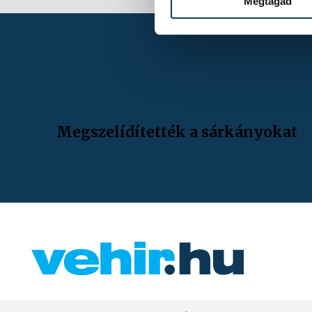
Megtagad
Megszelídítették a sárkányokat