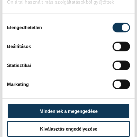
Ön által használt más szolgáltatásokból gyűjtöttek.
Hozzájárulás kiválasztása
Elengedhetetlen
Beállítások
Statisztikai
Marketing
Mindennek a megengedése
FOTÓS
Kovács
Bálint
Kiválasztás engedélyezése