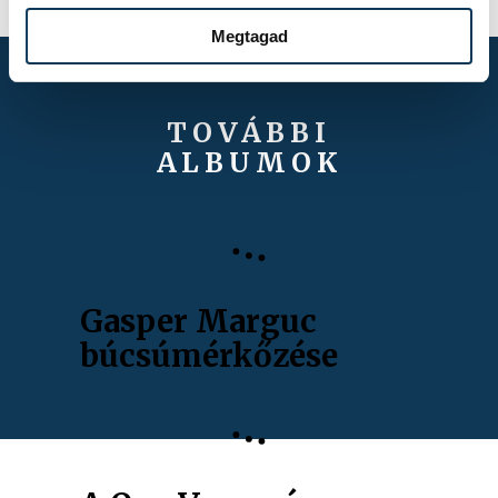
Megtagad
TOVÁBBI
ALBUMOK
Gasper Marguc
búcsúmérkőzése