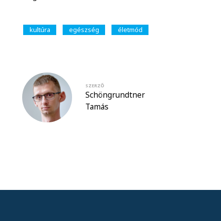
kultúra
egészség
életmód
SZERZŐ
Schöngrundtner
Tamás