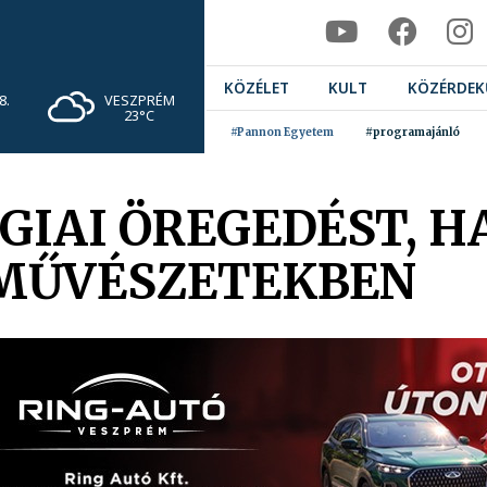
KÖZÉLET
KULT
KÖZÉRDEK
VESZPRÉM
8.
23°C
#Pannon Egyetem
#programajánló
ÓGIAI ÖREGEDÉST, 
 MŰVÉSZETEKBEN