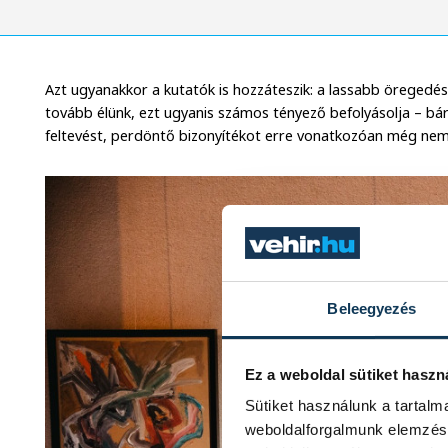
Azt ugyanakkor a kutatók is hozzáteszik: a lassabb öregedés 
tovább élünk, ezt ugyanis számos tényező befolyásolja – bá
feltevést, perdöntő bizonyítékot erre vonatkozóan még nem 
Beleegyezés
Ez a weboldal sütiket haszn
Sütiket használunk a tartal
weboldalforgalmunk elemzésé