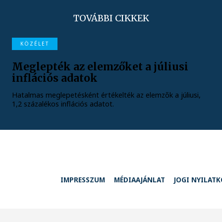
TOVÁBBI CIKKEK
KÖZÉLET
Meglepték az elemzőket a júliusi
inflációs adatok
Hatalmas meglepetésként értékelték az elemzők a júliusi,
1,2 százalékos inflációs adatot.
IMPRESSZUM
MÉDIAAJÁNLAT
JOGI NYILAT