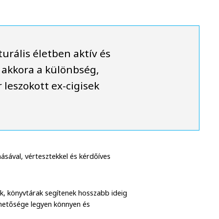
rális életben aktív és
 akkora a különbség,
 leszokott ex-cigisek
sával, vértesztekkel és kérdőíves
ok, könyvtárak segítenek hosszabb ideig
lehetősége legyen könnyen és