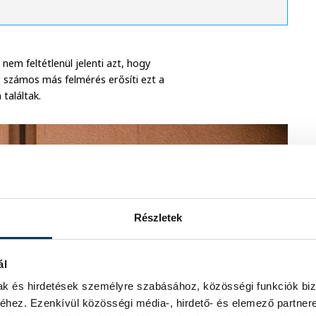
nem feltétlenül jelenti azt, hogy
r számos más felmérés erősíti ezt a
találtak.
Részletek
ál
mak és hirdetések személyre szabásához, közösségi funkciók biz
hez. Ezenkívül közösségi média-, hirdető- és elemező partner