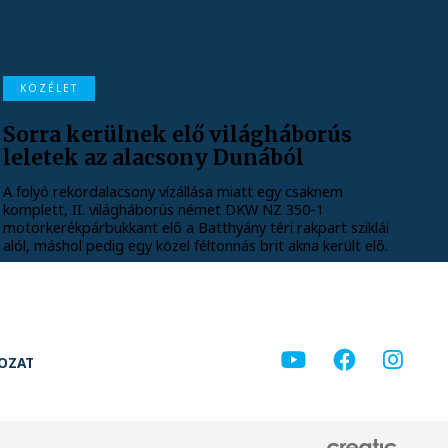
KÖZÉLET
Sorra kerülnek elő világháborús
leletek az alacsony Dunából
A folyó rekordalacsony vízállása miatt egy csaknem
komplett, II. világháborús német DKW NZ 350-1
motorkerékpárbukkant elő a Batthyány téri rakpart sziklái
alól, máshol pedig egy közel féltonnás brit akna került elő.
KOZAT