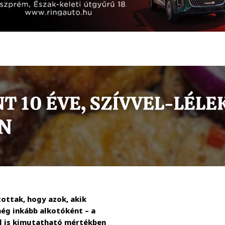
tottak, hogy azok, akik
ég inkább alkotóként – a
 is kimutatható mértékben