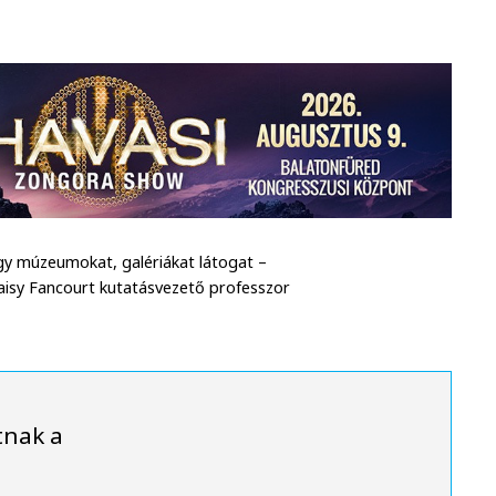
agy múzeumokat, galériákat látogat –
aisy Fancourt kutatásvezető professzor
tnak a