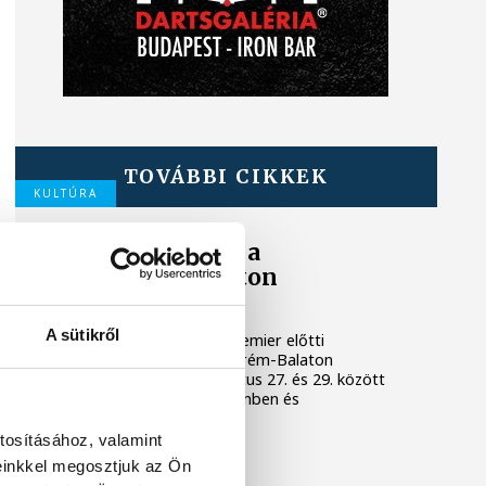
TOVÁBBI CIKKEK
KULTÚRA
Filmpremierek a
Veszprém-Balaton
Filmpikniken
A sütikről
Két premierrel és egy premier előtti
vetítéssel készül a Veszprém-Balaton
Filmpiknik, amely augusztus 27. és 29. között
várja a nézőket Veszprémben és
Balatonfüreden.
tosításához, valamint
einkkel megosztjuk az Ön
KULTÚRA