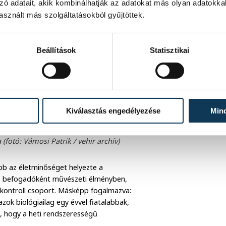
zó adatait, akik kombinálhatják az adatokat más olyan adatokka
sznált más szolgáltatásokból gyűjtöttek.
Beállítások
Statisztikai
Kiválasztás engedélyezése
Min
(fotó: Vámosi Patrik / vehir archív)
ább az életminőséget helyezte a
ább befogadóként művészeti élményben,
a kontroll csoport. Másképp fogalmazva:
zok biológiailag egy évvel fiatalabbak,
ja, hogy a heti rendszerességű
.