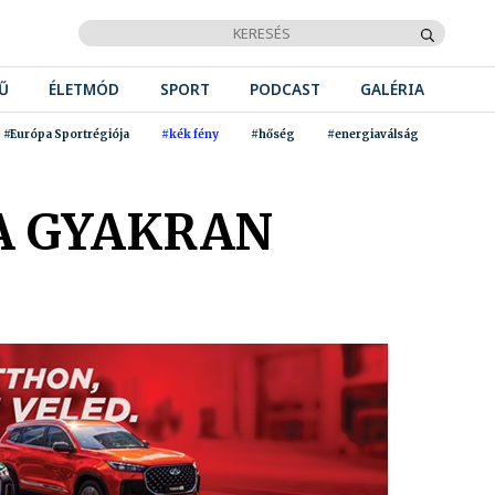
Ű
ÉLETMÓD
SPORT
PODCAST
GALÉRIA
#Európa Sportrégiója
#kék fény
#hőség
#energiaválság
HA GYAKRAN