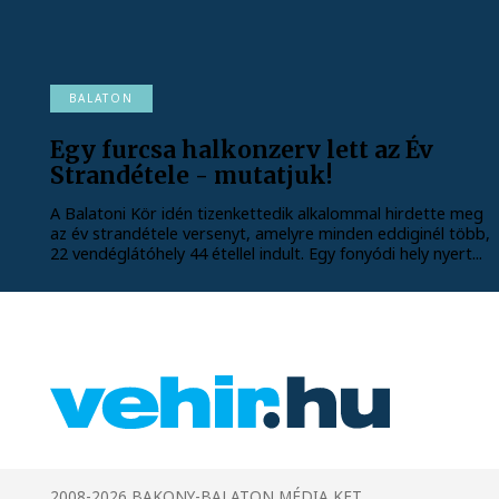
BALATON
Egy furcsa halkonzerv lett az Év
Strandétele - mutatjuk!
A Balatoni Kör idén tizenkettedik alkalommal hirdette meg
az év strandétele versenyt, amelyre minden eddiginél több,
22 vendéglátóhely 44 étellel indult. Egy fonyódi hely nyert...
2008-2026 BAKONY-BALATON MÉDIA KFT.