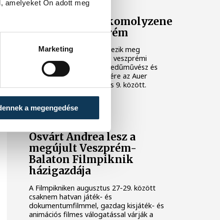
l, amelyeket Ön adott meg
Ezen a héten a komolyzene
fővárosa Veszprém
Marketing
Idén 12. alkalommal rendezik meg
Veszprémben a világhírű, veszprémi
születésű Auer Lipót hegedűművész és
zenepedagógus tiszteletére az Auer
Fesztivált, augusztus 3. és 9. között.
dennek a megengedése
KULTÚRA
Osvárt Andrea lesz a
megújult Veszprém-
Balaton Filmpiknik
házigazdája
A Filmpikniken augusztus 27-29. között
csaknem hatvan játék- és
dokumentumfilmmel, gazdag kisjáték- és
animációs filmes válogatással várják a