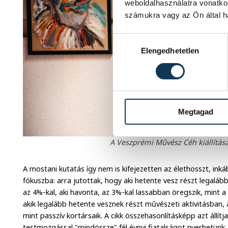
weboldalhasználatra vonatko
számukra vagy az Ön által ha
Hozzájárulás kiválasztása
Elengedhetetlen
Megtagad
A Veszprémi Művész Céh kiállítása 
A mostani kutatás így nem is kifejezetten az élethosszt, ink
fókuszba: arra jutottak, hogy aki hetente vesz részt legal
az 4%-kal, aki havonta, az 3%-kal lassabban öregszik, mint 
akik legalább hetente vesznek részt művészeti aktivitásban, a
mint passzív kortársaik. A cikk összehasonlításképp azt állít
testmozgással "mindössze" fél évnyi fiatalságot nyerhetünk