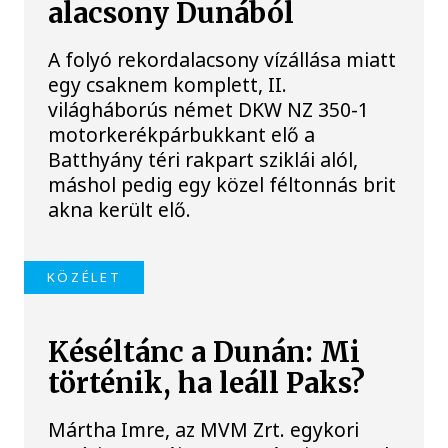
alacsony Dunából
A folyó rekordalacsony vízállása miatt
egy csaknem komplett, II.
világháborús német DKW NZ 350-1
motorkerékpárbukkant elő a
Batthyány téri rakpart sziklái alól,
máshol pedig egy közel féltonnás brit
akna került elő.
KÖZÉLET
Késéltánc a Dunán: Mi
történik, ha leáll Paks?
Mártha Imre, az MVM Zrt. egykori