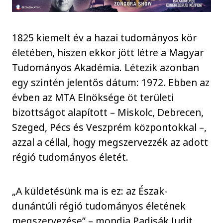
1825 kiemelt év a hazai tudományos kör
életében, hiszen ekkor jött létre a Magyar
Tudományos Akadémia. Létezik azonban
egy szintén jelentős dátum: 1972. Ebben az
évben az MTA Elnöksége öt területi
bizottságot alapított – Miskolc, Debrecen,
Szeged, Pécs és Veszprém központokkal –,
azzal a céllal, hogy megszervezzék az adott
régió tudományos életét.
„A küldetésünk ma is ez: az Észak-
dunántúli régió tudományos életének
megszervezése” – mondja Padisák Judit