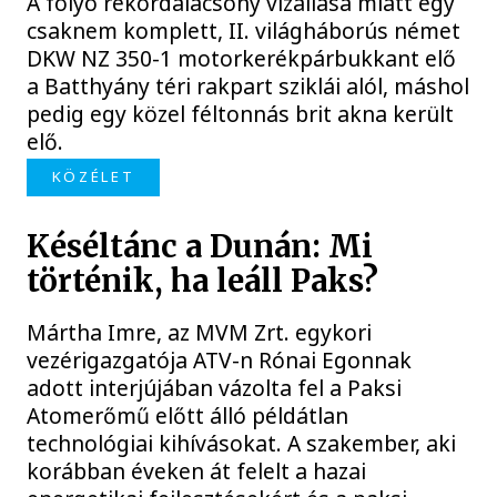
A folyó rekordalacsony vízállása miatt egy
csaknem komplett, II. világháborús német
DKW NZ 350-1 motorkerékpárbukkant elő
a Batthyány téri rakpart sziklái alól, máshol
pedig egy közel féltonnás brit akna került
elő.
KÖZÉLET
Késéltánc a Dunán: Mi
történik, ha leáll Paks?
Mártha Imre, az MVM Zrt. egykori
vezérigazgatója ATV-n Rónai Egonnak
adott interjújában vázolta fel a Paksi
Atomerőmű előtt álló példátlan
technológiai kihívásokat. A szakember, aki
korábban éveken át felelt a hazai