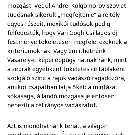
mozgást. Végül Andrei Kolgomorov szovjet
tudósnak sikerült „megfejtenie” a rejtély
egyes részeit, mexikói tudósok pedig
felfedezték, hogy Van Gogh Csillagos éj
festménye tökéletesen megfelel ezeknek a
kritériumoknak. Vagy említhetnénk
Vasarely-t: képei éppúgy hatnak ránk, mint
a zebrák egyébként tökéletes céltáblaként
szolgáló színe a rájuk vadászó ragadozóra,
amikor csapatban látja őket: a mintázat
sokasága, állandó mozgása jelentősen
nehezíti a célirányos vadászatot.
Azt is mondhatnánk tehát, a világon
minden tudomány. És ha ezt észrevesszük,