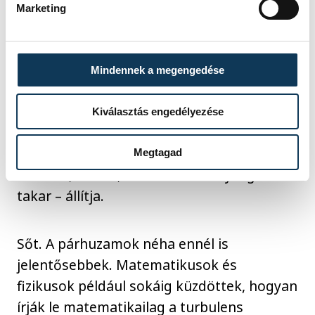
járó tudósok közössége. Akárcsak az, hogy
Marketing
a tudományhoz bárki tud kapcsolódni,
noha átlagemberként hajlamosak vagyunk
a szó hallatán csupán a bonyolult reál
Mindennek a megengedése
tárgyakra asszociálni. Holott a tudomány
szorosan kötődik akár a művészethez, a
Kiválasztás engedélyezése
gazdasághoz. Mindhárom a szellemi élet
részét képezi, előbbi kettő pedig egyaránt
Megtagad
szellemi, alkotó, kreatív tevékenységet
takar – állítja.
Sőt. A párhuzamok néha ennél is
jelentősebbek. Matematikusok és
fizikusok például sokáig küzdöttek, hogyan
írják le matematikailag a turbulens