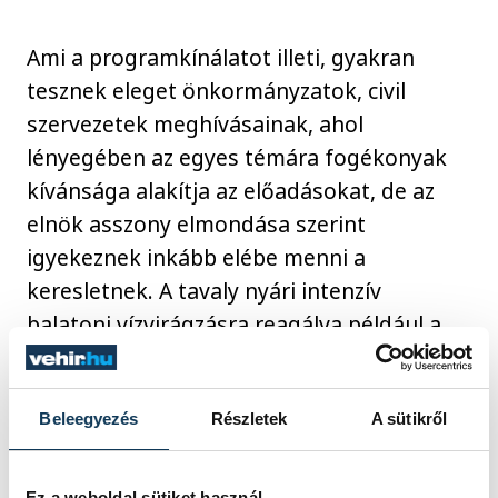
Ami a programkínálatot illeti, gyakran
tesznek eleget önkormányzatok, civil
szervezetek meghívásainak, ahol
lényegében az egyes témára fogékonyak
kívánsága alakítja az előadásokat, de az
elnök asszony elmondása szerint
igyekeznek inkább elébe menni a
keresletnek. A tavaly nyári intenzív
balatoni vízvirágzásra reagálva például a
mai napig egyedüliként szerveztek
tudományos ülést, megvizsgálva, mi
lehetett a jelenség oka.
Beleegyezés
Részletek
A sütikről
Ez a weboldal sütiket használ