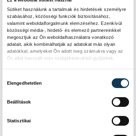
Sütiket használunk a tartalmak és hirdetések személyre
szabásához, közösségi funkciók biztosításához,
valamint weboldalforgalmunk elemzéséhez. Ezenkívül
közösségi média-, hirdető- és elemező partnereinkkel
megosztjuk az Ön weboldalhasználatra vonatkozó
adatait, akik kombinálhatják az adatokat más olyan
adatokkal, amelyeket Ön adott meg számukra vagy az
Ön által használt más szolgáltatásokból gyűjtöttek.
Hozzájárulás kiválasztása
Elengedhetetlen
A tudomány csodája körbevesz
Beállítások
Padisák Judit szerint fontos, hogy az
Statisztikai
emberek lássák, a VEAB nem fellegekben