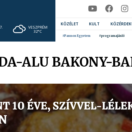
KÖZÉLET
KULT
KÖZÉRDEK
VESZPRÉM
7.
32°C
#Pannon Egyetem
#programajánló
 ADA-ALU BAKONY-B