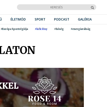
Ű
ÉLETMÓD
SPORT
PODCAST
GALÉRIA
#Európa Sportrégiója
#kék fény
#hőség
#energiaválság
ALATON