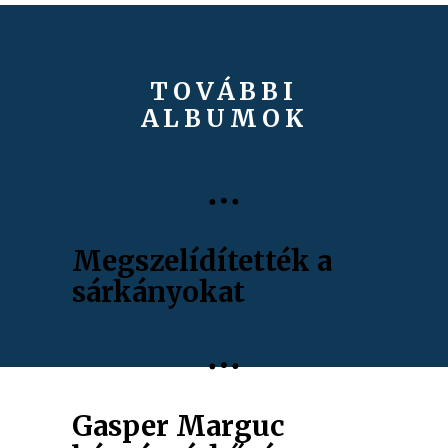
TOVÁBBI
ALBUMOK
Megszelídítették a
sárkányokat
Gasper Marguc