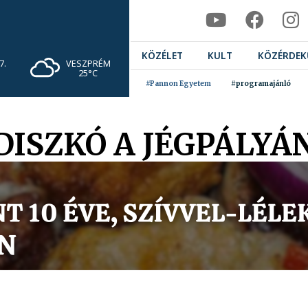
KÖZÉLET
KULT
KÖZÉRDEK
VESZPRÉM
7.
25°C
#Pannon Egyetem
#programajánló
DISZKÓ A JÉGPÁLYÁ