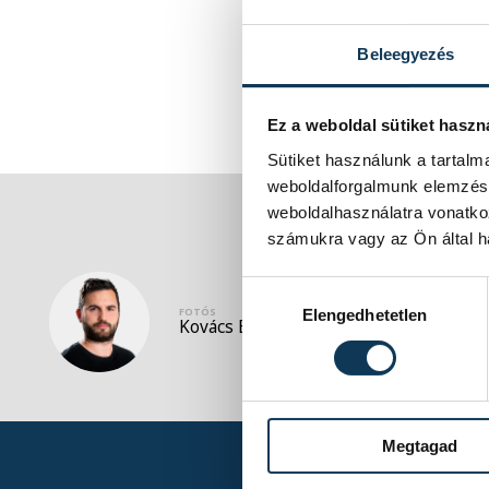
Beleegyezés
Ez a weboldal sütiket haszn
Sütiket használunk a tartal
weboldalforgalmunk elemzésé
weboldalhasználatra vonatko
számukra vagy az Ön által ha
Hozzájárulás kiválasztása
FOTÓS
Elengedhetetlen
Kovács Bálint
Megtagad