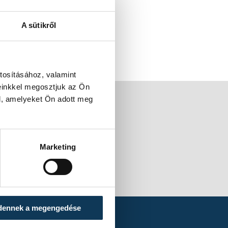
A sütikről
tosításához, valamint
einkkel megosztjuk az Ön
l, amelyeket Ön adott meg
Marketing
dennek a megengedése