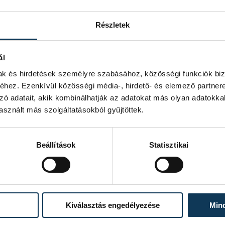
Részletek
ál
mak és hirdetések személyre szabásához, közösségi funkciók biz
hez. Ezenkívül közösségi média-, hirdető- és elemező partner
zó adatait, akik kombinálhatják az adatokat más olyan adatokka
sznált más szolgáltatásokból gyűjtöttek.
Beállítások
Statisztikai
Kiválasztás engedélyezése
Min