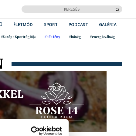
Ű
ÉLETMÓD
SPORT
PODCAST
GALÉRIA
#Európa Sportrégiója
#kék fény
#hőség
#energiaválság
N