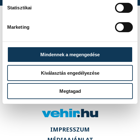
Statisztikai
A One Veszprém
Marketing
idénynyitó
sajtótájékoztatója
Mindennek a megengedése
Kiválasztás engedélyezése
Megtagad
IMPRESSZUM
MÉDIAAJÁNLAT