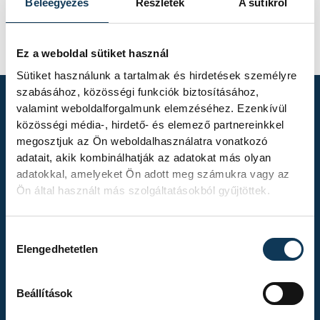
Beleegyezés
Részletek
A sütikről
Ez a weboldal sütiket használ
Sütiket használunk a tartalmak és hirdetések személyre
szabásához, közösségi funkciók biztosításához,
valamint weboldalforgalmunk elemzéséhez. Ezenkívül
közösségi média-, hirdető- és elemező partnereinkkel
TOVÁBBI
megosztjuk az Ön weboldalhasználatra vonatkozó
ALBUMOK
adatait, akik kombinálhatják az adatokat más olyan
adatokkal, amelyeket Ön adott meg számukra vagy az
Ön által használt más szolgáltatásokból gyűjtöttek.
Hozzájárulás kiválasztása
Elengedhetetlen
Gasper Marguc
búcsúmérkőzése
Beállítások