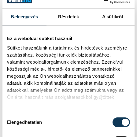
keddi látogatása során.
Beleegyezés
Részletek
A sütikről
Játék közben fedezik fel
a tudomány világát a
Ez a weboldal sütiket használ
veszprémi gyerekek
Sütiket használunk a tartalmak és hirdetések személyre
szabásához, közösségi funkciók biztosításához,
Látványos kísérletek, kreatív
valamint weboldalforgalmunk elemzéséhez. Ezenkívül
feladatok és sok-sok élmény várja a
közösségi média-, hirdető- és elemező partnereinkkel
gyerekeket a veszprémi Tinker
megosztjuk az Ön weboldalhasználatra vonatkozó
Labsben. Videónkban Balassa
adatait, akik kombinálhatják az adatokat más olyan
Marietta, a központ vezetője mutatja
adatokkal, amelyeket Ön adott meg számukra vagy az
be, hogyan teszik izgalmassá a
Ön által használt más szolgáltatásokból gyűjtöttek.
természettudományok
megismerését.
Hozzájárulás kiválasztása
Elengedhetetlen
Augusztus 12-én