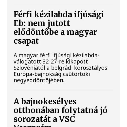
Férfi kézilabda ifjúsági
Eb: nem jutott
elődöntőbe a magyar
csapat
A magyar férfi ifjúsági kézilabda-
válogatott 32-27-re kikapott
Szlovéniától a belgrádi korosztályos
Európa-bajnokság csütörtöki
negyeddöntőjében.
A bajnokesélyes
otthonában folytatná jó
sorozatát a VSC