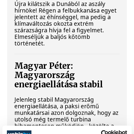
Újra kilátszik a Dunából az aszály
hírnöke! Régen a felbukkanása egyet
jelentett az éhínséggel, ma pedig a
klímaváltozás okozta extrém
szárazságra hívja fel a figyelmet.
Elmeséljük a baljós kőtömb
történetét.
Magyar Péter:
Magyarország
energiaellátása stabil
Jelenleg stabil Magyarország
energiaellátása, a paksi erőmű
munkatársai azon dolgoznak, hogy az
utolsó még termelő turbina
hibamentesen működjön - közölte a
miniszterelnök a paksi erőműnél tett