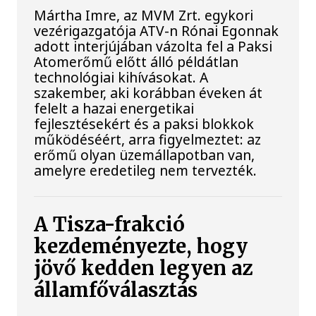
Mártha Imre, az MVM Zrt. egykori
vezérigazgatója ATV-n Rónai Egonnak
adott interjújában vázolta fel a Paksi
Atomerőmű előtt álló példátlan
technológiai kihívásokat. A
szakember, aki korábban éveken át
felelt a hazai energetikai
fejlesztésekért és a paksi blokkok
működéséért, arra figyelmeztet: az
erőmű olyan üzemállapotban van,
amelyre eredetileg nem tervezték.
A Tisza-frakció
kezdeményezte, hogy
jövő kedden legyen az
államfőválasztás