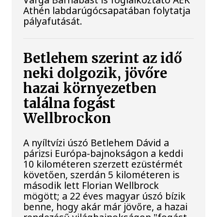
Athén labdarúgócsapatában folytatja
pályafutását.
Betlehem szerint az idő
neki dolgozik, jövőre
hazai környezetben
találna fogást
Wellbrockon
A nyíltvízi úszó Betlehem Dávid a
párizsi Európa-bajnokságon a keddi
10 kilométeren szerzett ezüstérmét
követően, szerdán 5 kilométeren is
második lett Florian Wellbrock
mögött; a 22 éves magyar úszó bízik
benne, hogy akár már jövőre, a hazai