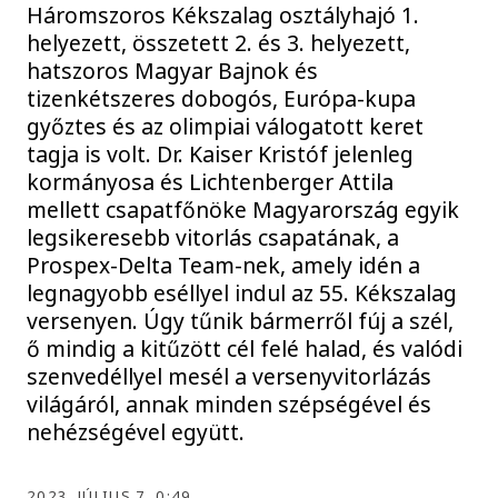
Háromszoros Kékszalag osztályhajó 1.
helyezett, összetett 2. és 3. helyezett,
hatszoros Magyar Bajnok és
tizenkétszeres dobogós, Európa-kupa
győztes és az olimpiai válogatott keret
tagja is volt. Dr. Kaiser Kristóf jelenleg
kormányosa és Lichtenberger Attila
mellett csapatfőnöke Magyarország egyik
legsikeresebb vitorlás csapatának, a
Prospex-Delta Team-nek, amely idén a
legnagyobb eséllyel indul az 55. Kékszalag
versenyen. Úgy tűnik bármerről fúj a szél,
ő mindig a kitűzött cél felé halad, és valódi
szenvedéllyel mesél a versenyvitorlázás
világáról, annak minden szépségével és
nehézségével együtt.
2023. JÚLIUS 7. 0:49