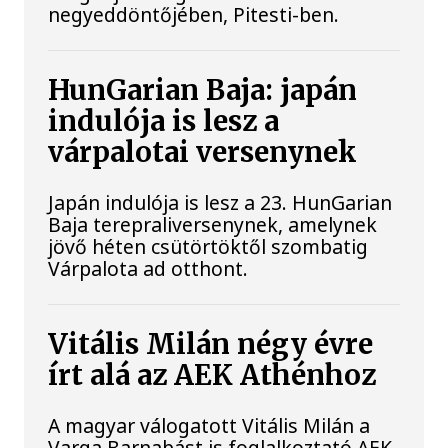
negyeddöntőjében, Pitesti-ben.
HunGarian Baja: japán
indulója is lesz a
várpalotai versenynek
Japán indulója is lesz a 23. HunGarian
Baja terepraliversenynek, amelynek
jövő héten csütörtöktől szombatig
Várpalota ad otthont.
Vitális Milán négy évre
írt alá az AEK Athénhoz
A magyar válogatott Vitális Milán a
Varga Barnabást is foglalkoztató AEK