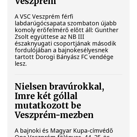
Veszprém
A VSC Veszprém férfi
labdarúgócsapata szombaton újabb
komoly erőfelmérő előtt áll: Gunther
Zsolt együttese az NB III
északnyugati csoportjának második
fordulójában a bajnokesélyesnek
tartott Dorogi Bányász FC vendége
lesz.
Nielsen bravúrokkal,
Imre két góllal
mutatkozott be
Veszprém-mezben
A bajnoki és Magyar Kupa-címvédő