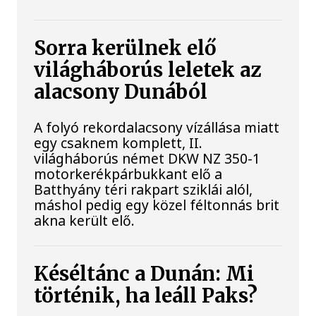
Sorra kerülnek elő
világháborús leletek az
alacsony Dunából
A folyó rekordalacsony vízállása miatt
egy csaknem komplett, II.
világháborús német DKW NZ 350-1
motorkerékpárbukkant elő a
Batthyány téri rakpart sziklái alól,
máshol pedig egy közel féltonnás brit
akna került elő.
Késéltánc a Dunán: Mi
történik, ha leáll Paks?