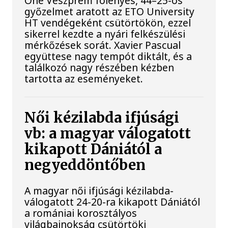
One Veszprém fölényes, 44–25-ös
győzelmet aratott az ETO University
HT vendégeként csütörtökön, ezzel
sikerrel kezdte a nyári felkészülési
mérkőzések sorát. Xavier Pascual
együttese nagy tempót diktált, és a
találkozó nagy részében kézben
tartotta az eseményeket.
Női kézilabda ifjúsági
vb: a magyar válogatott
kikapott Dániától a
negyeddöntőben
A magyar női ifjúsági kézilabda-
válogatott 24-20-ra kikapott Dániától
a romániai korosztályos
világbajnokság csütörtöki