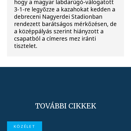
hogy a magyar labdarúgó-válogatott
3-1-re legyőzze a kazahokat kedden a
debreceni Nagyerdei Stadionban
rendezett barátságos mérkőzésen, de
a középpályás szerint hiányzott a
csapatból a címeres mez iránti
tisztelet.
TOVÁBBI CIKKEK
KÖZÉLET