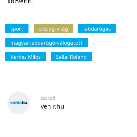
közvetíti.
sport
ország-világ
labdarúgás
magyar labdarúgó-válogatott
Kerkez Milos
Sallai Roland
SZERZŐ
vehir.hu