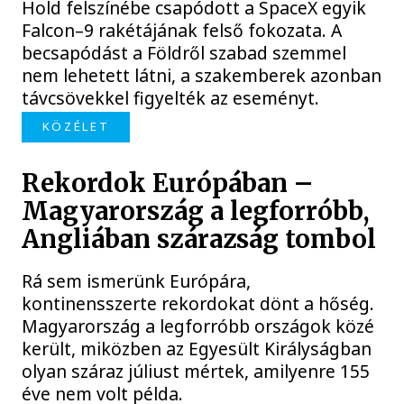
Hold felszínébe csapódott a SpaceX egyik
Falcon–9 rakétájának felső fokozata. A
becsapódást a Földről szabad szemmel
nem lehetett látni, a szakemberek azonban
távcsövekkel figyelték az eseményt.
KÖZÉLET
Rekordok Európában –
Magyarország a legforróbb,
Angliában szárazság tombol
Rá sem ismerünk Európára,
kontinensszerte rekordokat dönt a hőség.
Magyarország a legforróbb országok közé
került, miközben az Egyesült Királyságban
olyan száraz júliust mértek, amilyenre 155
éve nem volt példa.