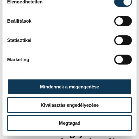
Elengedhetetlen
Beállítások
Statisztikai
Marketing
Mindennek a megengedése
TOVÁBBI CIKKEK
Kiválasztás engedélyezése
MAGYAR LABDARÚGÓ-VÁLOGATOTT
Megtagad
Nemzetek Ligája: