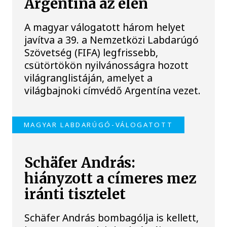
Argentína az élen
A magyar válogatott három helyet
javítva a 39. a Nemzetközi Labdarúgó
Szövetség (FIFA) legfrissebb,
csütörtökön nyilvánosságra hozott
világranglistáján, amelyet a
világbajnoki címvédő Argentína vezet.
MAGYAR LABDARÚGÓ-VÁLOGATOTT
Schäfer András:
hiányzott a címeres mez
iránti tisztelet
Schäfer András bombagólja is kellett,