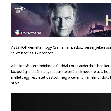
Az ISHOF kiemelte, hogy Cseh a nemzetközi versenyeken öss
19 ezüstöt és 17 bronzot.
A beiktatási ceremóniára a floridai Fort Lauderdale-ben kerü
közösségi oldalán nagy megtiszteltetésnek nevezte azt, hog
mellett egy részletet osztott meg a ceremónián elmondott b
szólt.