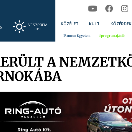
KÖZÉLET
KULT
KÖZÉRDEK
VESZPRÉM
6.
30°C
#Pannon Egyetem
#programajánló
KERÜLT A NEMZETKÖ
ARNOKÁBA