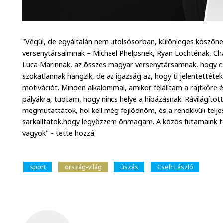
"Végül, de egyáltalán nem utolsósorban, különleges köszön
versenytársaimnak – Michael Phelpsnek, Ryan Lochténak, C
Luca Marinnak, az összes magyar versenytársamnak, hogy cs
szokatlannak hangzik, de az igazság az, hogy ti jelentetté
motivációt. Minden alkalommal, amikor felálltam a rajtkőre 
pályákra, tudtam, hogy nincs helye a hibázásnak. Rávilágíto
megmutattátok, hol kell még fejlődnöm, és a rendkívüli tel
sarkalltatok,hogy legyőzzem önmagam. A közös futamaink te
vagyok" - tette hozzá.
sport
ország-világ
úszás
Cseh László