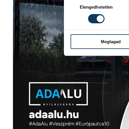
Hozzájárulás kiválasztása
Elengedhetetlen
Megtagad