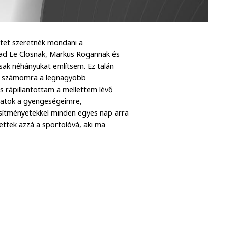
etet szeretnék mondani a
had Le Closnak, Markus Rogannak és
ak néhányukat említsem. Ez talán
tek számomra a legnagyobb
és rápillantottam a mellettem lévő
ttatok a gyengeségeimre,
jesítményetekkel minden egyes nap arra
ttek azzá a sportolóvá, aki ma