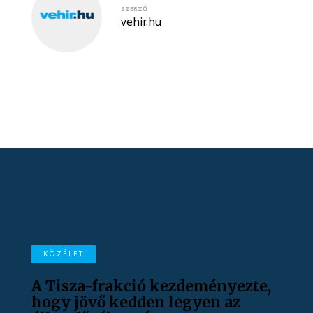
SZERZŐ
vehir.hu
KÖZÉLET
A Tisza-frakció kezdeményezte,
hogy jövő kedden legyen az