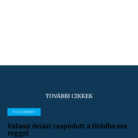
TOVÁBBI CIKKEK
TUDOMÁNY
Valami óriási csapódott a Holdba ma
reggel