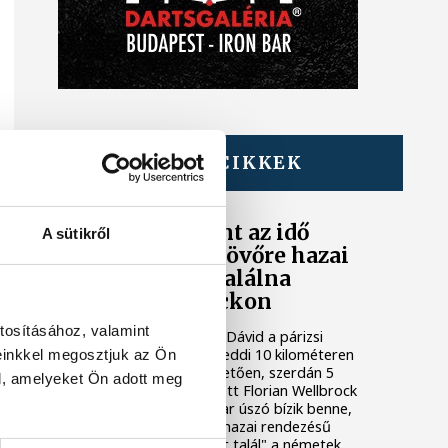
TOVÁBBI CIKKEK
ÚSZÁS
Betlehem szerint az idő
A sütikről
neki dolgozik, jövőre hazai
környezetben találna
fogást Wellbrockon
tosításához, valamint
A nyíltvízi úszó Betlehem Dávid a párizsi
Európa-bajnokságon a keddi 10 kilométeren
einkkel megosztjuk az Ön
szerzett ezüstérmét követően, szerdán 5
l, amelyeket Ön adott meg
kilométeren is második lett Florian Wellbrock
mögött; a 22 éves magyar úszó bízik benne,
hogy akár már jövőre, a hazai rendezésű
világbajnokságon "fogást talál" a németek