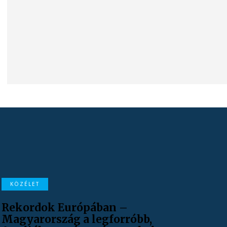
KÖZÉLET
Rekordok Európában –
Magyarország a legforróbb,