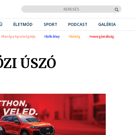
Ű
ÉLETMÓD
SPORT
PODCAST
GALÉRIA
#Európa Sportrégiója
#kék fény
#hőség
#energiaválság
ZI ÚSZÓ