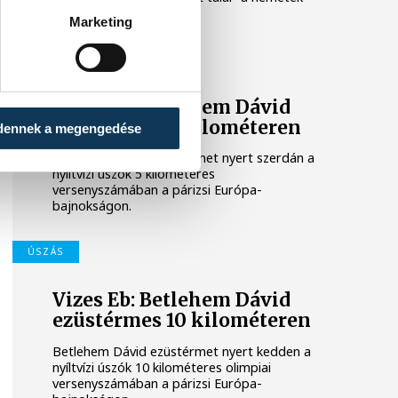
olimpiai bajnokán.
Marketing
ÚSZÁS
Vizes Eb: Betlehem Dávid
ezüstérmes 5 kilométeren
dennek a megengedése
Betlehem Dávid ezüstérmet nyert szerdán a
nyíltvízi úszók 5 kilométeres
versenyszámában a párizsi Európa-
bajnokságon.
ÚSZÁS
Vizes Eb: Betlehem Dávid
ezüstérmes 10 kilométeren
Betlehem Dávid ezüstérmet nyert kedden a
nyíltvízi úszók 10 kilométeres olimpiai
versenyszámában a párizsi Európa-