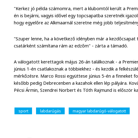
"Kerkez jó példa számomra, mert a klubomtól került a Prem
én is bejárni, vagyis idővel egy topcsapatba szeretnék igazo
hogy egyelőre az Alkmaarnál szeretne még jobb teljesítmény
"Szuper lenne, ha a következő idényben már a kezdőcsapat
csatárként számítana rám az edzőm" - zárta a támadó.
A válogatott kerettagok május 26-án találkoznak - a Premier
június 1-én csatlakoznak a többiekhez - és kezdik a felkészü
mérkőzésre. Marco Rossi együttese június 5-én a finneket 
később pedig Debrecenben a kazahok ellen lép pályára. Kov
Pécsi Ármin, Szendrei Norbert és Tóth Rajmund is először k
sport
labdarúgás
magyar labdarúgó-válogatott