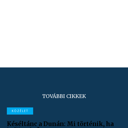
TOVÁBBI CIKKEK
KÖZÉLET
Késéltánc a Dunán: Mi történik, ha