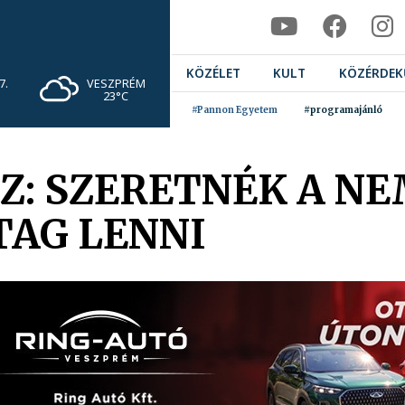
KÖZÉLET
KULT
KÖZÉRDEK
VESZPRÉM
7.
23°C
#Pannon Egyetem
#programajánló
Z: SZERETNÉK A N
TAG LENNI