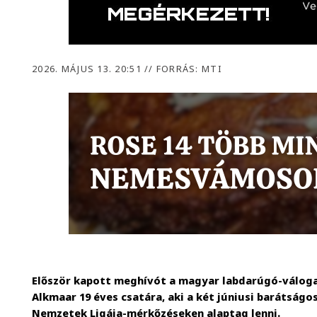
2026. MÁJUS 13. 20:51
//
FORRÁS: MTI
Először kapott meghívót a magyar labdarúgó-válog
Alkmaar 19 éves csatára, aki a két júniusi barátságo
Nemzetek Ligája-mérkőzéseken alaptag lenni.