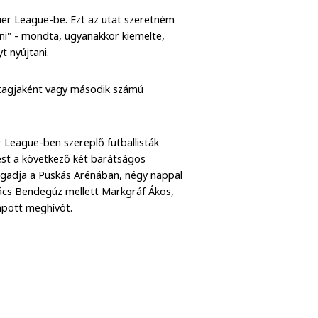
ier League-be. Ezt az utat szeretném
lni" - mondta, ugyanakkor kiemelte,
t nyújtani.
 tagjaként vagy második számú
 League-ben szereplő futballisták
lést a következő két barátságos
fogadja a Puskás Arénában, négy nappal
ács Bendegúz mellett Markgráf Ákos,
apott meghívót.