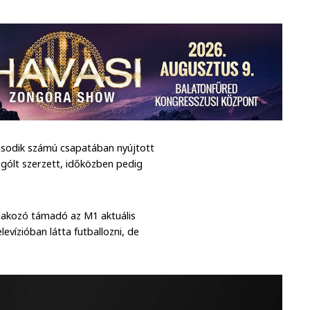
második számú csapatában nyújtott
c gólt szerzett, időközben pedig
tlakozó támadó az M1 aktuális
vízióban látta futballozni, de