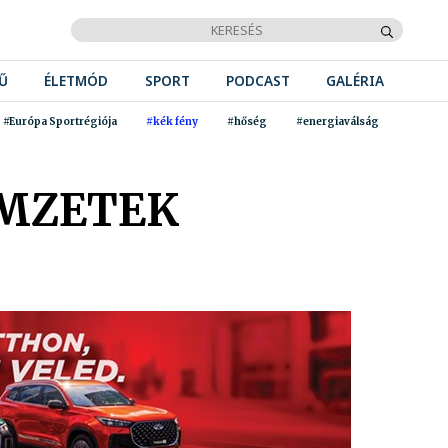
Ű
ÉLETMÓD
SPORT
PODCAST
GALÉRIA
#Európa Sportrégiója
#kék fény
#hőség
#energiaválság
EMZETEK