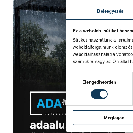
Beleegyezés
Ez a weboldal sütiket haszn
Sütiket használunk a tartal
weboldalforgalmunk elemzésé
weboldalhasználatra vonatko
számukra vagy az Ön által ha
Hozzájárulás kiválasztása
Elengedhetetlen
Megtagad