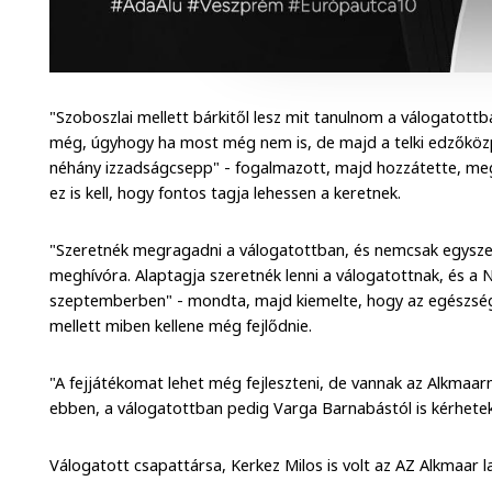
"Szoboszlai mellett bárkitől lesz mit tanulnom a válogatott
még, úgyhogy ha most még nem is, de majd a telki edzőközp
néhány izzadságcsepp" - fogalmazott, majd hozzátette, me
ez is kell, hogy fontos tagja lehessen a keretnek.
"Szeretnék megragadni a válogatottban, és nemcsak egyszer
meghívóra. Alaptagja szeretnék lenni a válogatottnak, és a 
szeptemberben" - mondta, majd kiemelte, hogy az egészséges
mellett miben kellene még fejlődnie.
"A fejjátékomat lehet még fejleszteni, de vannak az Alkmaarn
ebben, a válogatottban pedig Varga Barnabástól is kérhetek 
Válogatott csapattársa, Kerkez Milos is volt az AZ Alkmaar 