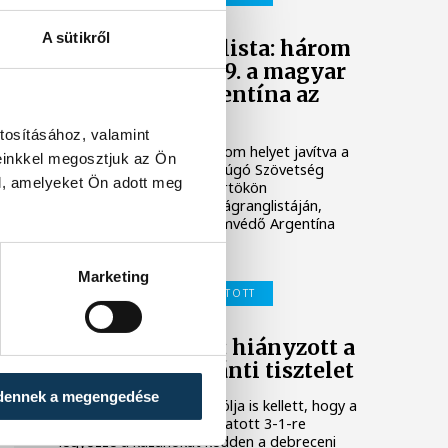
A sütikről
FIFA-világranglista: három
helyet javítva 39. a magyar
válogatott, Argentína az
élen
tosításához, valamint
A magyar válogatott három helyet javítva a
einkkel megosztjuk az Ön
39. a Nemzetközi Labdarúgó Szövetség
l, amelyeket Ön adott meg
(FIFA) legfrissebb, csütörtökön
nyilvánosságra hozott világranglistáján,
amelyet a világbajnoki címvédő Argentína
vezet.
Marketing
MAGYAR LABDARÚGÓ-VÁLOGATOTT
Schäfer András: hiányzott a
címeres mez iránti tisztelet
dennek a megengedése
Schäfer András bombagólja is kellett, hogy a
magyar labdarúgó-válogatott 3-1-re
legyőzze a kazahokat kedden a debreceni