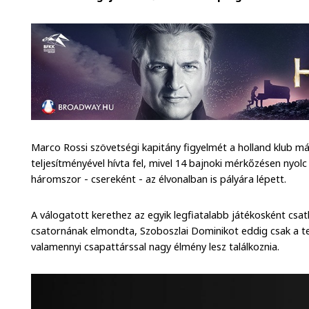
Marco Rossi szövetségi kapitány figyelmét a holland klub 
teljesítményével hívta fel, mivel 14 bajnoki mérkőzésen nyol
háromszor - csereként - az élvonalban is pályára lépett.
A válogatott kerethez az egyik legfiatalabb játékosként csa
csatornának elmondta, Szoboszlai Dominikot eddig csak a tele
valamennyi csapattárssal nagy élmény lesz találkoznia.