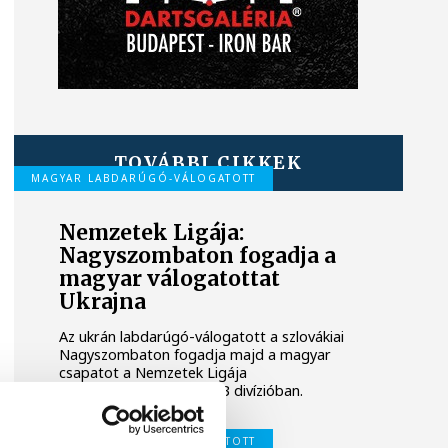
TOVÁBBI CIKKEK
MAGYAR LABDARÚGÓ-VÁLOGATOTT
Nemzetek Ligája:
Nagyszombaton fogadja a
magyar válogatottat
Ukrajna
Az ukrán labdarúgó-válogatott a szlovákiai
Nagyszombaton fogadja majd a magyar
csapatot a Nemzetek Ligája
másodosztályát jelentő B divízióban.
MAGYAR LABDARÚGÓ-VÁLOGATOTT