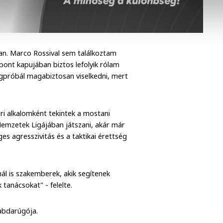
ban. Marco Rossival sem találkoztam
ont kapujában biztos lefolyik rólam
gpróbál magabiztosan viselkedni, mert
i alkalomként tekintek a mostani
Nemzetek Ligájában játszani, akár már
 agresszivitás és a taktikai érettség
ál is szakemberek, akik segítenek
tanácsokat" - felelte.
labdarúgója.