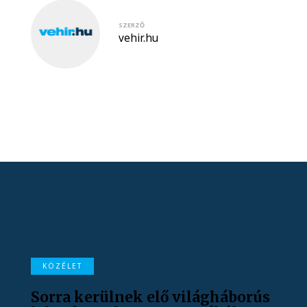
SZERZŐ
vehir.hu
KÖZÉLET
Sorra kerülnek elő világháborús