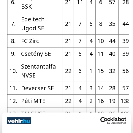
6.
21
11
4
6
57
28
BSK
Edeltech
7.
21
7
6
8
35
44
Ugod SE
8.
FC Zirc
21
7
4
10
44
39
9.
Csetény SE
21
6
4
11
40
39
Szentantalfa
10.
22
6
1
15
32
56
NVSE
11.
Devecser SE
21
4
3
14
28
57
12.
Péti MTE
22
4
2
16
19
138
13.
TIAC VSE
21
1
1
19
26
109