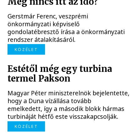
Még nincs itt az idő?
Gerstmár Ferenc, veszprémi
önkormányzati képviselő
gondolatébresztő írása a önkormányzati
rendszer átalakításáról.
KÖZÉLET
Estétől még egy turbina
termel Pakson
Magyar Péter miniszterelnök bejelentette,
hogy a Duna vízállása tovább
emelkedett, így a második blokk hármas
turbináját hétfő este visszakapcsolják.
KÖZÉLET