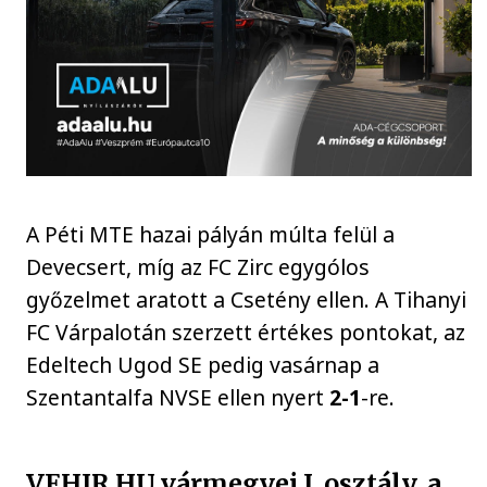
A Péti MTE hazai pályán múlta felül a
Devecsert, míg az FC Zirc egygólos
győzelmet aratott a Csetény ellen. A Tihanyi
FC Várpalotán szerzett értékes pontokat, az
Edeltech Ugod SE pedig vasárnap a
Szentantalfa NVSE ellen nyert
2-1
-re.
VEHIR.HU vármegyei I. osztály, a