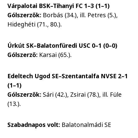
Várpalotai BSK–Tihanyi FC 1–3 (1–1)
Gólszerzők:
Borbás (34.), ill. Petres (5.),
Hideghéti (71., 80.).
Úrkút SK–Balatonfüredi USC 0–1 (0–0)
Gólszerző:
Karsai (65.).
Edeltech Ugod SE–Szentantalfa NVSE 2–1
(1–1)
Gólszerzők:
Sári (42.), Zsirai (78.), ill. Füle
(13.).
Szabadnapos volt:
Balatonalmádi SE