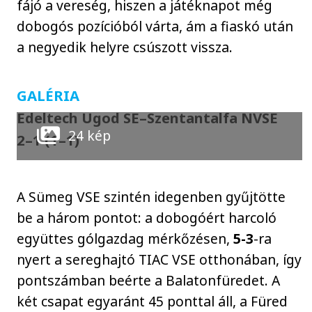
fájó a vereség, hiszen a játéknapot még
dobogós pozícióból várta, ám a fiaskó után
a negyedik helyre csúszott vissza.
GALÉRIA
Edeltech Ugod SE–Szentantalfa NVSE
24 kép
2–1 (1–1)
A Sümeg VSE szintén idegenben gyűjtötte
be a három pontot: a dobogóért harcoló
együttes gólgazdag mérkőzésen,
5-3
-ra
nyert a sereghajtó TIAC VSE otthonában, így
pontszámban beérte a Balatonfüredet. A
két csapat egyaránt 45 ponttal áll, a Füred