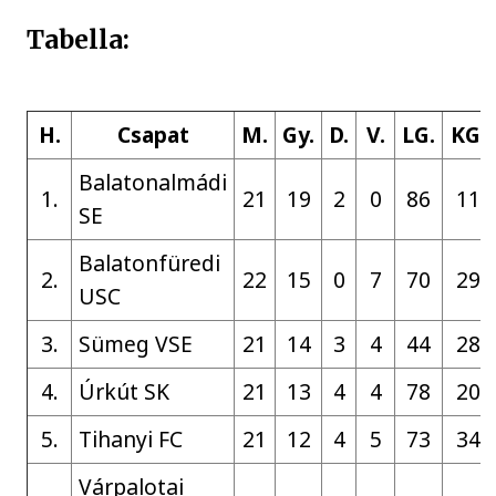
Tabella:
H.
Csapat
M.
Gy.
D.
V.
LG.
KG.
Balatonalmádi
1.
21
19
2
0
86
11
SE
Balatonfüredi
2.
22
15
0
7
70
29
USC
3.
Sümeg VSE
21
14
3
4
44
28
4.
Úrkút SK
21
13
4
4
78
20
5.
Tihanyi FC
21
12
4
5
73
34
Várpalotai