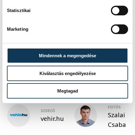
Csabrendek FC–Ősi PSK 1–2
Statisztikai
Tabella ITT.
Marketing
sport
futsal
Mindennek a megengedése
VEHIR.HU Futsal Veszprém
Kiválasztás engedélyezése
Megtagad
FOTÓS
SZERZŐ
Szalai
vehir.hu
Csaba