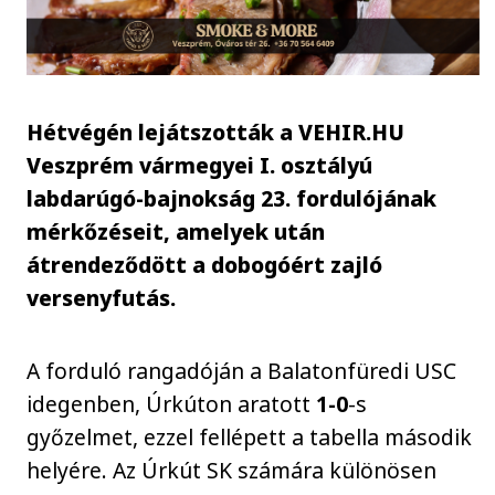
Hétvégén lejátszották a VEHIR.HU
Veszprém vármegyei I. osztályú
labdarúgó-bajnokság 23. fordulójának
mérkőzéseit, amelyek után
átrendeződött a dobogóért zajló
versenyfutás.
A forduló rangadóján a Balatonfüredi USC
idegenben, Úrkúton aratott
1-0
-s
győzelmet, ezzel fellépett a tabella második
helyére. Az Úrkút SK számára különösen