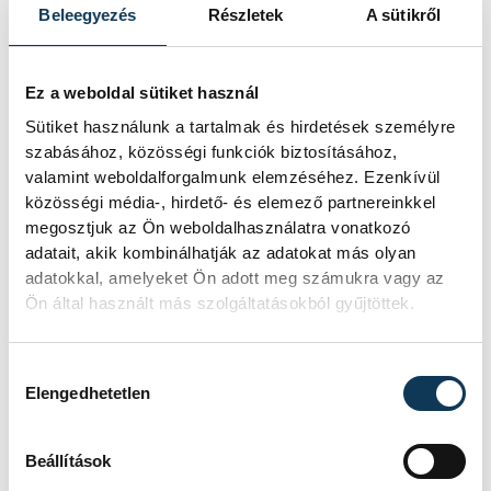
Beleegyezés
Részletek
A sütikről
Ez történt a vármegyei
másodvonalban:
Ez a weboldal sütiket használ
Sütiket használunk a tartalmak és hirdetések személyre
Vármegyei II. osztály, felsőház, 5. forduló:
szabásához, közösségi funkciók biztosításához,
valamint weboldalforgalmunk elemzéséhez. Ezenkívül
közösségi média-, hirdető- és elemező partnereinkkel
Gostech PV Öskü FC–Badacsonytomaji SE
megosztjuk az Ön weboldalhasználatra vonatkozó
3–3
adatait, akik kombinálhatják az adatokat más olyan
Nemesszalók ESE–Balatonszepezd ÖKSC
adatokkal, amelyeket Ön adott meg számukra vagy az
Ön által használt más szolgáltatásokból gyűjtöttek.
0–5
Hozzájárulás kiválasztása
Vármegyei II. osztály, alsóház, 5. forduló:
Elengedhetetlen
Meta-Léra Magyarpolány SE–Balatonfüredi
Beállítások
FC II. 6–2