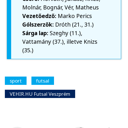
Molnár, Bognár, Vér, Matheus
Vezetőedző:
Marko Perics
Gólszerzők:
Dróth (21., 31.)
Sárga lap:
Szeghy (11.),
Vattamány (37.), illetve Knizs
(35.)
sport
futsal
VEHIR.HU Futsal Veszprém