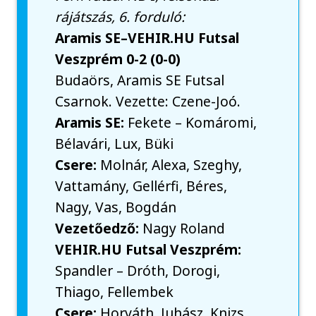
rájátszás, 6. forduló:
Aramis SE–VEHIR.HU Futsal
Veszprém 0-2 (0-0)
Budaörs, Aramis SE Futsal
Csarnok. Vezette: Czene-Joó.
Aramis SE:
Fekete – Komáromi,
Bélavári, Lux, Büki
Csere:
Molnár, Alexa, Szeghy,
Vattamány, Gellérfi, Béres,
Nagy, Vas, Bogdán
Vezetőedző:
Nagy Roland
VEHIR.HU Futsal Veszprém:
Spandler – Dróth, Dorogi,
Thiago, Fellembek
Csere:
Horváth, Juhász, Knizs,