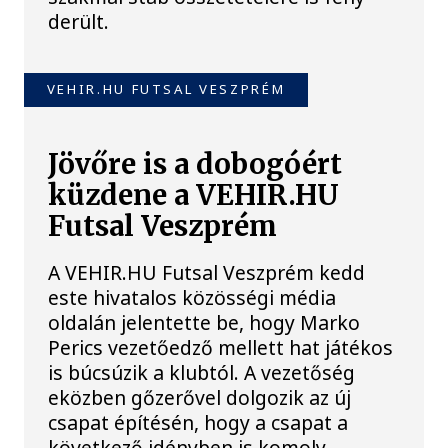
derült.
VEHIR.HU FUTSAL VESZPRÉM
Jövőre is a dobogóért
küzdene a VEHIR.HU
Futsal Veszprém
A VEHIR.HU Futsal Veszprém kedd
este hivatalos közösségi média
oldalán jelentette be, hogy Marko
Perics vezetőedző mellett hat játékos
is búcsúzik a klubtól. A vezetőség
eközben gőzerővel dolgozik az új
csapat építésén, hogy a csapat a
következő idényben is komoly