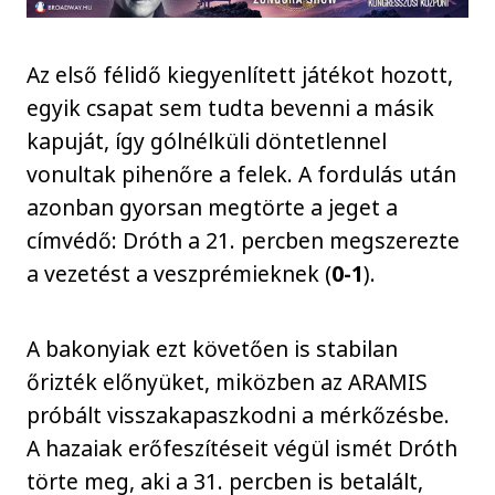
Az első félidő kiegyenlített játékot hozott,
egyik csapat sem tudta bevenni a másik
kapuját, így gólnélküli döntetlennel
vonultak pihenőre a felek. A fordulás után
azonban gyorsan megtörte a jeget a
címvédő: Dróth a 21. percben megszerezte
a vezetést a veszprémieknek (
0-1
).
A bakonyiak ezt követően is stabilan
őrizték előnyüket, miközben az ARAMIS
próbált visszakapaszkodni a mérkőzésbe.
A hazaiak erőfeszítéseit végül ismét Dróth
törte meg, aki a 31. percben is betalált,