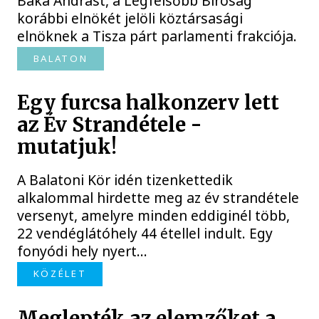
Baka Andrást, a Legfelsőbb Bíróság
korábbi elnökét jelöli köztársasági
elnöknek a Tisza párt parlamenti frakciója.
BALATON
Egy furcsa halkonzerv lett
az Év Strandétele -
mutatjuk!
A Balatoni Kör idén tizenkettedik
alkalommal hirdette meg az év strandétele
versenyt, amelyre minden eddiginél több,
22 vendéglátóhely 44 étellel indult. Egy
fonyódi hely nyert...
KÖZÉLET
Meglepték az elemzőket a