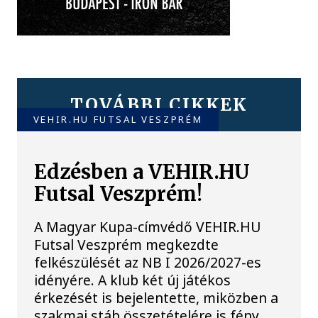
TOVÁBBI CIKKEK
VEHIR.HU FUTSAL VESZPRÉM
Edzésben a VEHIR.HU
Futsal Veszprém!
A Magyar Kupa-címvédő VEHIR.HU
Futsal Veszprém megkezdte
felkészülését az NB I 2026/2027-es
idényére. A klub két új játékos
érkezését is bejelentette, miközben a
szakmai stáb összetételére is fény