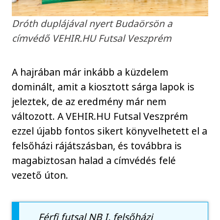
Dróth duplájával nyert Budaörsön a
címvédő VEHIR.HU Futsal Veszprém
A hajrában már inkább a küzdelem
dominált, amit a kiosztott sárga lapok is
jeleztek, de az eredmény már nem
változott. A VEHIR.HU Futsal Veszprém
ezzel újabb fontos sikert könyvelhetett el a
felsőházi rájátszásban, és továbbra is
magabiztosan halad a címvédés felé
vezető úton.
Férfi futsal NB I, felsőházi