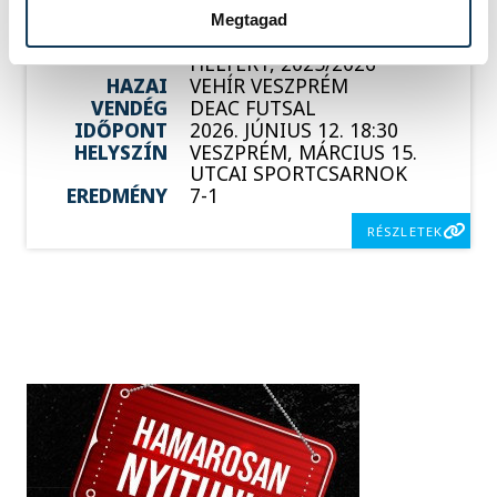
Megtagad
SOROZAT
FÉRFI FUTSAL NB I, A 3.
HELYÉRT, 2025/2026
HAZAI
VEHÍR VESZPRÉM
VENDÉG
DEAC FUTSAL
IDŐPONT
2026. JÚNIUS 12. 18:30
HELYSZÍN
VESZPRÉM, MÁRCIUS 15.
UTCAI SPORTCSARNOK
EREDMÉNY
7-1
RÉSZLETEK