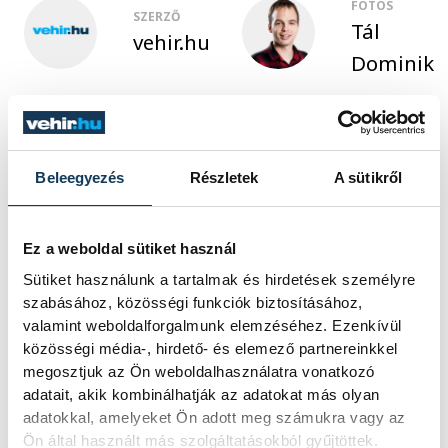
FOTÓS
SZERZŐ
Tál
vehir.hu
Dominik
Események
Beleegyezés
Részletek
A sütikről
KORÁBBI ESEMÉNYEK BETÖLTÉSE
Ez a weboldal sütiket használ
Sütiket használunk a tartalmak és hirdetések személyre
szabásához, közösségi funkciók biztosításához,
valamint weboldalforgalmunk elemzéséhez. Ezenkívül
közösségi média-, hirdető- és elemező partnereinkkel
SOROZAT
FÉRFI FUTSAL NB I, A 3.
HELYÉRT, 2025/2026
megosztjuk az Ön weboldalhasználatra vonatkozó
HAZAI
VEHÍR VESZPRÉM
adatait, akik kombinálhatják az adatokat más olyan
VENDÉG
DEAC FUTSAL
adatokkal, amelyeket Ön adott meg számukra vagy az
IDŐPONT
2026. JÚNIUS 5. 18:30
Ön által használt más szolgáltatásokból gyűjtöttek.