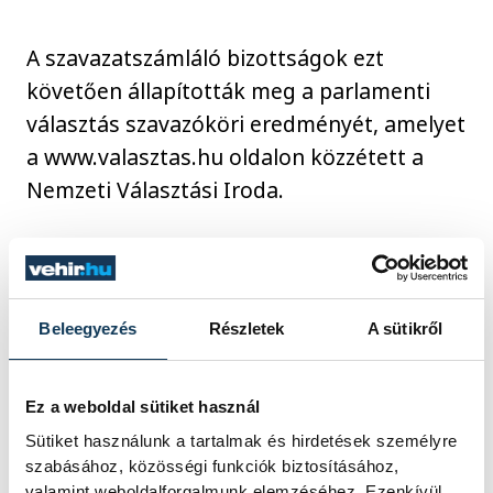
A szavazatszámláló bizottságok ezt
követően állapították meg a parlamenti
választás szavazóköri eredményét, amelyet
a www.valasztas.hu oldalon közzétett a
Nemzeti Választási Iroda.
Amikor valamennyi szavazatszámláló
bizottság jegyzőkönyve rendelkezésre állt,
az országgyűlési egyéni választókerületi
Beleegyezés
Részletek
A sütikről
választási bizottság megállapította a
voksolás egyéni választókerületi, nem
Ez a weboldal sütiket használ
jogerős eredményét.
Sütiket használunk a tartalmak és hirdetések személyre
szabásához, közösségi funkciók biztosításához,
valamint weboldalforgalmunk elemzéséhez. Ezenkívül