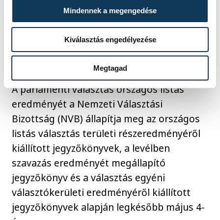
vármegye 6. választókörzetében Barna
Mindennek a megengedése
Szabó Tímea (Tisza) 47,91; míg Simon
Miklós (Fidesz-KDNP) 45,75 százalékot
Kiválasztás engedélyezése
szerzett meg.
Megtagad
A parlamenti választás országos listás
eredményét a Nemzeti Választási
Bizottság (NVB) állapítja meg az országos
listás választás területi részeredményéről
kiállított jegyzőkönyvek, a levélben
szavazás eredményét megállapító
jegyzőkönyv és a választás egyéni
választókerületi eredményéről kiállított
jegyzőkönyvek alapján legkésőbb május 4-