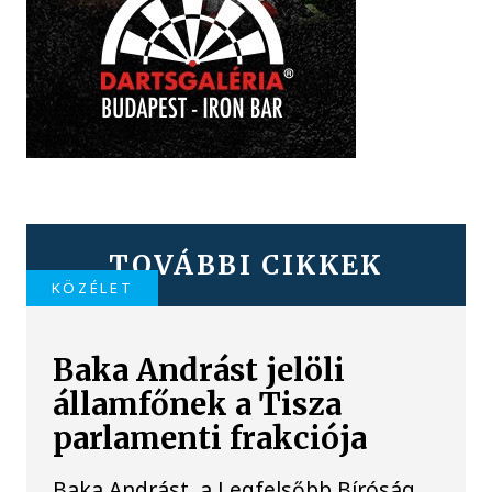
TOVÁBBI CIKKEK
KÖZÉLET
Baka Andrást jelöli
államfőnek a Tisza
parlamenti frakciója
Baka Andrást, a Legfelsőbb Bíróság