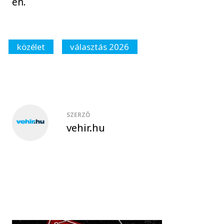
én.
közélet
választás 2026
SZERZŐ
vehir.hu