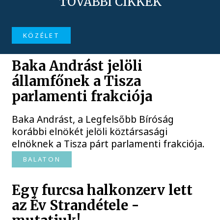
TOVÁBBI CIKKEK
KÖZÉLET
Baka Andrást jelöli
államfőnek a Tisza
parlamenti frakciója
Baka Andrást, a Legfelsőbb Bíróság
korábbi elnökét jelöli köztársasági
elnöknek a Tisza párt parlamenti frakciója.
BALATON
Egy furcsa halkonzerv lett
az Év Strandétele -