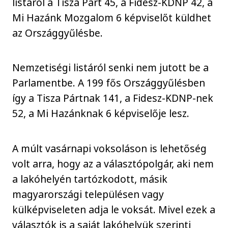
listáról a Tisza Párt 45, a Fidesz-KDNP 42, a
Mi Hazánk Mozgalom 6 képviselőt küldhet
az Országgyűlésbe.
Nemzetiségi listáról senki nem jutott be a
Parlamentbe. A 199 fős Országgyűlésben
így a Tisza Pártnak 141, a Fidesz-KDNP-nek
52, a Mi Hazánknak 6 képviselője lesz.
A múlt vasárnapi voksoláson is lehetőség
volt arra, hogy az a választópolgár, aki nem
a lakóhelyén tartózkodott, másik
magyarországi településen vagy
külképviseleten adja le voksát. Mivel ezek a
választók is a saját lakóhelyük szerinti