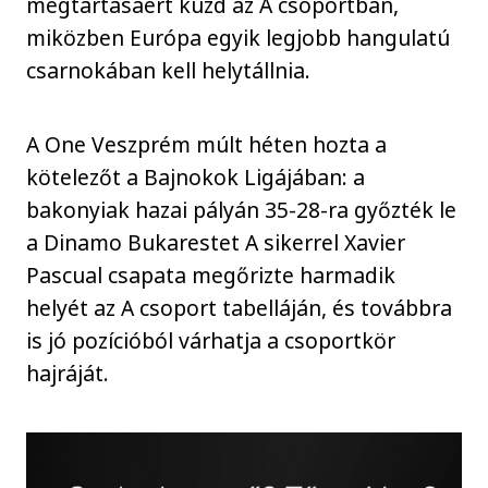
megtartásáért küzd az A csoportban,
miközben Európa egyik legjobb hangulatú
csarnokában kell helytállnia.
A One Veszprém múlt héten hozta a
kötelezőt a Bajnokok Ligájában: a
bakonyiak hazai pályán 35-28-ra győzték le
a Dinamo Bukarestet A sikerrel Xavier
Pascual csapata megőrizte harmadik
helyét az A csoport tabelláján, és továbbra
is jó pozícióból várhatja a csoportkör
hajráját.