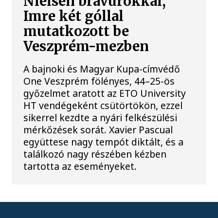
Nielsen bravúrokkal,
Imre két góllal
mutatkozott be
Veszprém-mezben
A bajnoki és Magyar Kupa-címvédő
One Veszprém fölényes, 44–25-ös
győzelmet aratott az ETO University
HT vendégeként csütörtökön, ezzel
sikerrel kezdte a nyári felkészülési
mérkőzések sorát. Xavier Pascual
együttese nagy tempót diktált, és a
találkozó nagy részében kézben
tartotta az eseményeket.