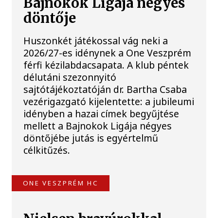
Bajnokok Ligája négyes
döntője
Huszonkét játékossal vág neki a
2026/27-es idénynek a One Veszprém
férfi kézilabdacsapata. A klub péntek
délutáni szezonnyitó
sajtótájékoztatóján dr. Bartha Csaba
vezérigazgató kijelentette: a jubileumi
idényben a hazai címek begyűjtése
mellett a Bajnokok Ligája négyes
döntőjébe jutás is egyértelmű
célkitűzés.
ONE VESZPRÉM HC