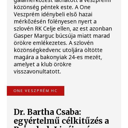
közönség péntek este. A One
Veszprém idénybeli első hazai
mérkőzésén fölényesen nyert a
szlovén RK Celje ellen, az est azonban
Gasper Marguc búcsúja miatt marad
örökre emlékezetes. A szlovén
közönségkedvenc utoljára öltötte
magára a bakonyiak 24-es mezét,
amelyet a klub örökre
visszavonultatott.
ONE VESZPRÉM HC
Dr. Bartha Csaba:
egyértelmű célkitűzés a