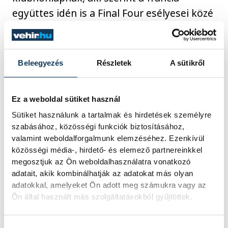
együttes idén is a Final Four esélyesei közé
tartozik.
A csoport állása alapján a veszprémiek
Beleegyezés
Részletek
A sütikről
számára különösen fontos lehet a
pontszerzés: a bakonyiak jelenleg a
Ez a weboldal sütiket használ
harmadik helyen állnak 14 ponttal, míg a
Sütiket használunk a tartalmak és hirdetések személyre
Nantes tizenkét egységgel az ötödik.
szabásához, közösségi funkciók biztosításához,
valamint weboldalforgalmunk elemzéséhez. Ezenkívül
közösségi média-, hirdető- és elemező partnereinkkel
megosztjuk az Ön weboldalhasználatra vonatkozó
sport
kézilabda
adatait, akik kombinálhatják az adatokat más olyan
adatokkal, amelyeket Ön adott meg számukra vagy az
One Veszprém HC
férfi kézilabda BL
Ön által használt más szolgáltatásokból gyűjtöttek.
Xavier Pascual
Rodrigo Corrales