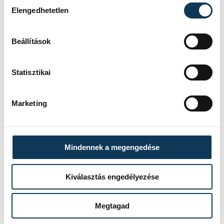
Hozzájárulás kiválasztása
Elengedhetetlen
Beállítások
FOTÓS
SZERZŐ
Tál
vehir.hu
Statisztikai
Dominik
Marketing
Események
Mindennek a megengedése
KORÁBBI ESEMÉNYEK BETÖLTÉSE
Kiválasztás engedélyezése
Megtagad