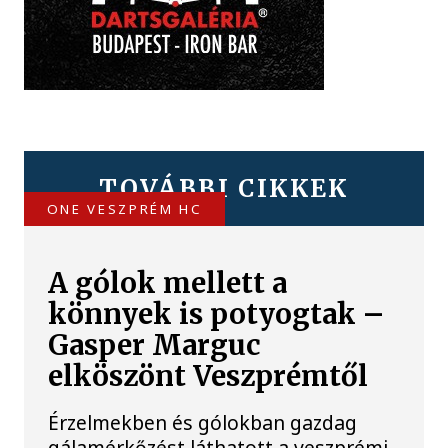
TOVÁBBI CIKKEK
ONE VESZPRÉM HC
A gólok mellett a
könnyek is potyogtak –
Gasper Marguc
elköszönt Veszprémtől
Érzelmekben és gólokban gazdag
gálamérkőzést láthatott a veszprémi