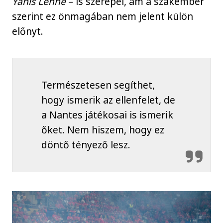
Yanis Lenne
– is szerepel, ám a szakember
szerint ez önmagában nem jelent külön
előnyt.
Természetesen segíthet,
hogy ismerik az ellenfelet, de
a Nantes játékosai is ismerik
őket. Nem hiszem, hogy ez
döntő tényező lesz.