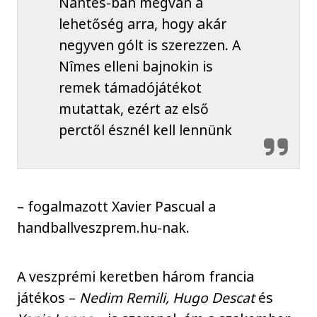
Nantes-ban megvan a
lehetőség arra, hogy akár
negyven gólt is szerezzen. A
Nîmes elleni bajnokin is
remek támadójátékot
mutattak, ezért az első
perctől észnél kell lennünk
– fogalmazott Xavier Pascual a
handballveszprem.hu-nak.
A veszprémi keretben három francia
játékos –
Nedim Remili, Hugo Descat
és